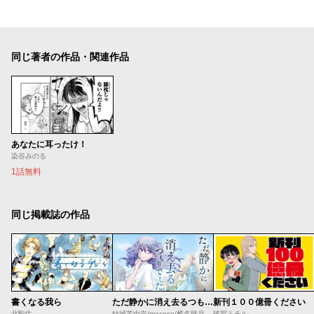
同じ著者の作品・関連作品
あなたに耳ったけ！
染谷みのる
1話無料
同じ掲載誌の作品
書くなる我ら
ただ静かに消え去るつもりでした
新刊１００億冊ください
北駒生
結城芙由奈/macoso/椎名咲月
破賀ミチル