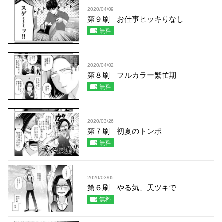
2020/04/09
第９刷 お仕事ヒッキりなし
無料
2020/04/02
第８刷 フルカラー繁忙期
無料
2020/03/26
第７刷 初夏のトンボ
無料
2020/03/05
第６刷 やる気、天ツキで
無料