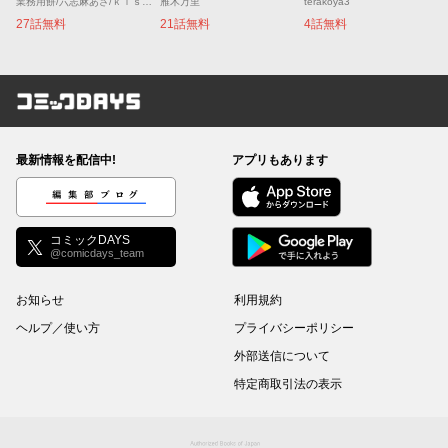
業務用餅/六志麻あさ/ｋｉｓｕｉ
雁木万里
terakoya3
27話無料
21話無料
4話無料
コミックDAYS
最新情報を配信中!
アプリもあります
編集部ブログ
コミックDAYS
@comicdays_team
お知らせ
利用規約
ヘルプ／使い方
プライバシーポリシー
外部送信について
特定商取引法の表示