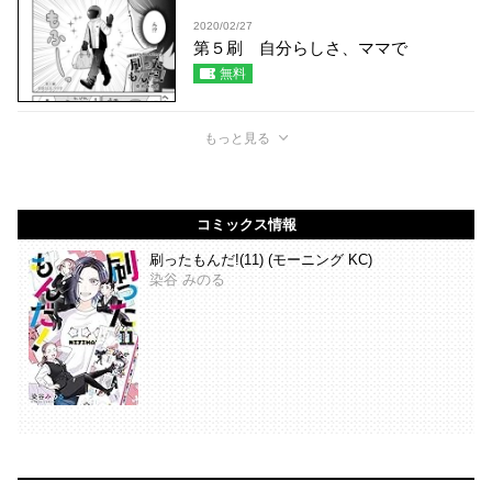
2020/02/27
第５刷 自分らしさ、ママで
無料
もっと見る
コミックス情報
刷ったもんだ!(11) (モーニング KC)
染谷 みのる