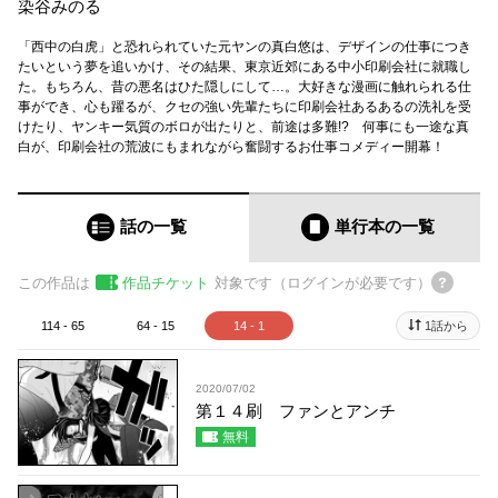
染谷みのる
「西中の白虎」と恐れられていた元ヤンの真白悠は、デザインの仕事につき
たいという夢を追いかけ、その結果、東京近郊にある中小印刷会社に就職し
た。もちろん、昔の悪名はひた隠しにして…。大好きな漫画に触れられる仕
事ができ、心も躍るが、クセの強い先輩たちに印刷会社あるあるの洗礼を受
けたり、ヤンキー気質のボロが出たりと、前途は多難!? 何事にも一途な真
白が、印刷会社の荒波にもまれながら奮闘するお仕事コメディー開幕！
話の一覧
単行本
の一覧
この作品は
作品チケット
対象です（ログインが必要です）
114 - 65
64 - 15
14 - 1
1話から
2020/07/02
第１４刷 ファンとアンチ
無料