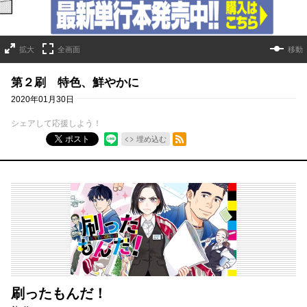
拡大
全画面
移動
第２刷 特色、鮮やかに
2020年01月30日
シェアして応援しよう！
RSSフィード
ポスト
埋め込む
刷ったもんだ！