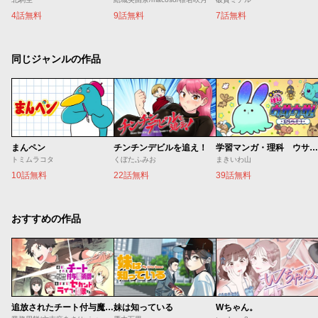
4話無料
9話無料
7話無料
同じジャンルの作品
まんペン
チンチンデビルを追え！
学習マンガ・理科 ウサウサ！
トミムラコタ
くぼたふみお
まきいわ山
10話無料
22話無料
39話無料
おすすめの作品
追放されたチート付与魔術師は気ままなセカンドライフを謳歌する。 ～俺は武器だけじゃなく、あらゆるものに『強化ポイント』を付与できるし、俺の意思でいつでも効果を解除できるけど、残った人たち大丈夫？～
妹は知っている
Wちゃん。