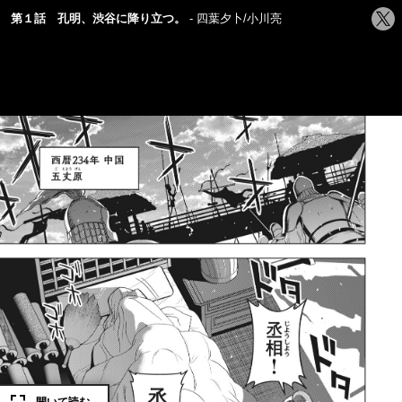
シ
第１話 孔明、渋谷に降り立つ。
四葉夕卜/小川亮
ェ
ア
す
る