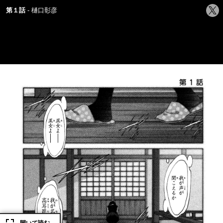
シ
第１話
樋口彰彦
ェ
ア
す
る