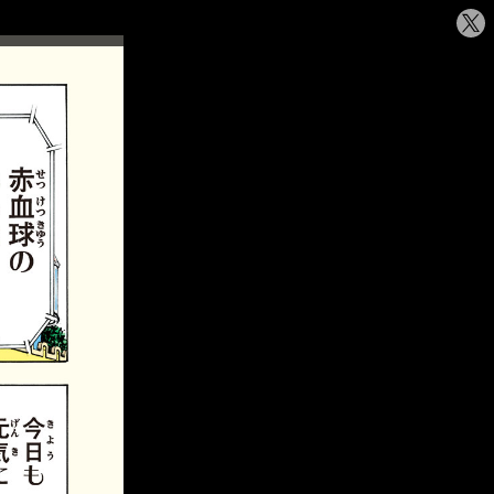
シ
ェ
ア
す
る