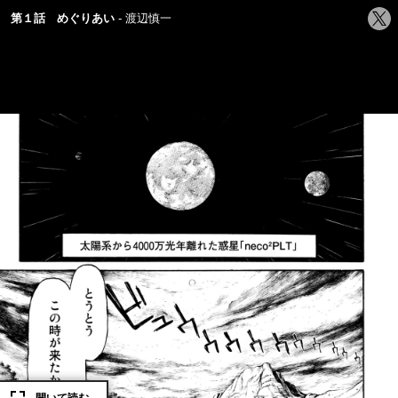
シ
第１話 めぐりあい
渡辺慎一
ェ
ア
す
る