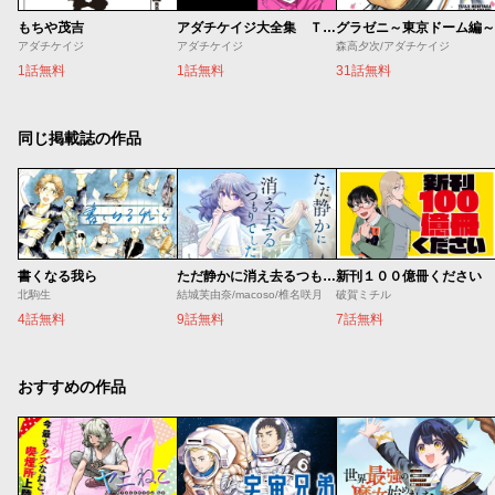
もちや茂吉
アダチケイジ大全集 Ｔｈｅ ＤＲＩＦＴＥＲＳ
グラゼニ～東京ドーム編～
アダチケイジ
アダチケイジ
森高夕次/アダチケイジ
1話無料
1話無料
31話無料
同じ掲載誌の作品
書くなる我ら
ただ静かに消え去るつもりでした
新刊１００億冊ください
北駒生
結城芙由奈/macoso/椎名咲月
破賀ミチル
4話無料
9話無料
7話無料
おすすめの作品