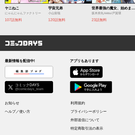
ヤニねこ
宇宙兄弟
世界最強の魔女、始めました ～私だけ『攻略サイト』を見れる世界で自由に生きます～
にゃんにゃんファクトリー
小山宙哉
坂木持丸/riritto/戸賀環
107話無料
120話無料
23話無料
コミックDAYS
最新情報を配信中!
アプリもあります
編集部ブログ
コミックDAYS
@comicdays_team
お知らせ
利用規約
ヘルプ／使い方
プライバシーポリシー
外部送信について
特定商取引法の表示