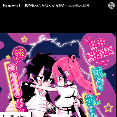
シ
Respawn１ 息を吸ったら吐くから好き
三ヶ嶋犬太朗
ェ
ア
す
る