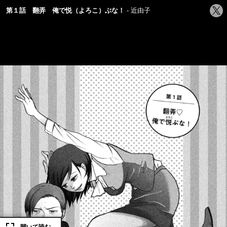
シ
第１話 翻弄 俺で悦（よろこ）ぶな！
近由子
ェ
ア
す
る