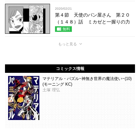
2020/02/21
第４節 天使のパン屋さん 第２０
（１４８）話 ミカゼと一握りの力
無料
もっと見る
コミックス情報
マテリアル・パズル~神無き世界の魔法使い~(10)
(モーニング KC)
土塚 理弘