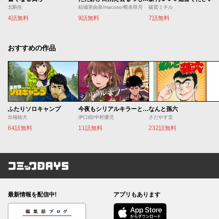
北駒生
結城芙由奈/macoso/椎名咲月
破賀ミチル
4話無料
9話無料
7話無料
おすすめの作品
ふたりソロキャンプ
今夜もシリアルキラーと待ち合わせ
なんと孫六
出端祐大
伊口紺/中村優児
さだやす圭
64話無料
11話無料
232話無料
コミックDAYS
最新情報を配信中!
アプリもあります
編集部ブログ