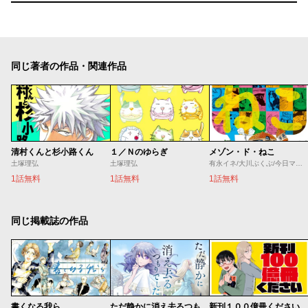
同じ著者の作品・関連作品
清村くんと杉小路くん
１／Ｎのゆらぎ
メゾン・ド・ねこ
土塚理弘
土塚理弘
有永イネ/大川ぶくぶ/今日マチ子/黒田硫黄/コンノトヒロ/櫻井エネルギー/桜井のりお/左藤真通/市丸いろは/真造圭伍/高浜寛/竹内佐千子/たむらあやこ/土塚理弘/中川いさみ/ひぐちにちほ/深谷ほる/藤沢カミヤ/松本救助/やまだないと/横山キムチ/はらだ
1話無料
1話無料
1話無料
同じ掲載誌の作品
書くなる我ら
ただ静かに消え去るつもりでした
新刊１００億冊ください