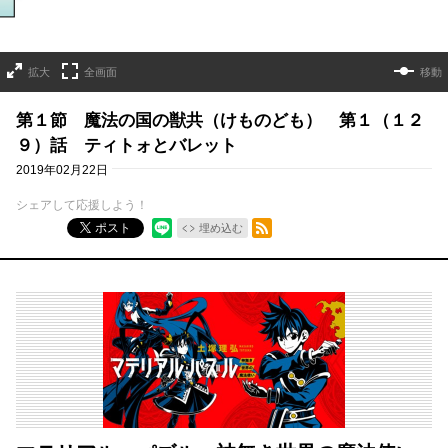
拡大
全画面
移動
第１節 魔法の国の獣共（けものども） 第１（１２
９）話 ティトォとバレット
2019年02月22日
シェアして応援しよう！
RSSフィード
ポスト
埋め込む