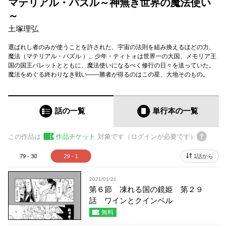
マテリアル・パズル～神無き世界の魔法使い
～
土塚理弘
選ばれし者のみが使うことを許された、宇宙の法則を組み換えるほどの力、
魔法（マテリアル・パズル ）。少年・ティトォは世界一の大国、メモリア王
国の国王バレットとともに、魔法使いになるべく修行の日々を送っていた。
魔法をめぐる終わりなき戦い——勝者が得るのはこの星、大地そのもの。
話の一覧
単行本
の一覧
この作品は
作品チケット
対象です（ログインが必要です）
79 - 30
29 - 1
1話から
2021/01/21
第６節 凍れる国の鏡姫 第２９
話 ワインとクインベル
無料