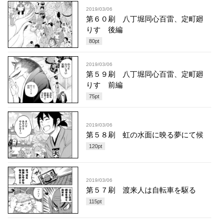
2019/03/06
第６０刷 八丁堀同心百雷、定町廻
りす 後編
80
pt
2019/03/06
第５９刷 八丁堀同心百雷、定町廻
りす 前編
75
pt
2019/03/06
第５８刷 虹の水面に映る夢にて候
120
pt
2019/03/06
第５７刷 渡来人は自転車を駆る
115
pt