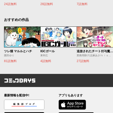
24話無料
28話無料
7話無料
おすすめの作品
ツレ猫 マルルとハチ
IGCガール
追放されたチート付与魔術師は気ままなセカンドライフを謳歌する。 ～俺は武器だけじゃなく、あらゆるものに『強化ポイント』を付与できるし、俺の意思でいつでも効果を解除できるけど、残った人たち大丈夫？～
園田ゆり
東和広
業務用餅/六志麻あさ/ｋｉｓｕｉ
81話無料
4話無料
27話無料
コミックDAYS
最新情報を配信中!
アプリもあります
編集部ブログ