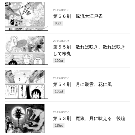
2019/03/06
第５６刷 風流大江戸雀
80
pt
2019/03/06
第５５刷 散れば咲き、散れば咲き
して桜丸
120
pt
2019/03/06
第５４刷 月に叢雲、花に風
105
pt
2019/03/06
第５３刷 魔狼、月に吠える 後編
115
pt