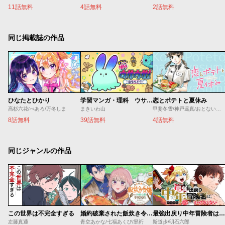
11話無料
4話無料
2話無料
同じ掲載誌の作品
ひなたとひかり
学習マンガ・理科 ウサウサ！
恋とポテトと夏休み
高杉六花/べあろ/万冬しま
まきいわ山
甲斐冬雪/神戸遥真/おとないちあき
8話無料
39話無料
4話無料
同じジャンルの作品
この世界は不完全すぎる
婚約破棄された飯炊き令嬢の私は冷酷公爵と専属契約しました～ですが胃袋を掴んだ結果、冷たかった公爵様がどんどん優しくなっています～
最強出戻り中年冒険者は、今さら命なんてかけたくない
左藤真通
青空あかな/七福あくび/黒裄
斯道歩/明石六郎