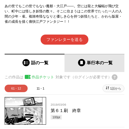
あの世でもこの世でもない魔都・大江戸――。空には龍と大蝙蝠が飛び交
い、町中には怪しき妖怪の数々。そこに住まうはこの世界でたった一人の人
間の少年・雀。複雑奇怪ななりと優しき心を持つ妖怪たちと、かわら版屋・
雀の成長を描く痛快江戸ファンタジー！！
ファンレターを送る
話の一覧
単行本
の一覧
この作品は
作品チケット
対象です（ログインが必要です）
61 - 12
11 - 1
1話から
2019/03/06
第６１刷 終章
100
pt