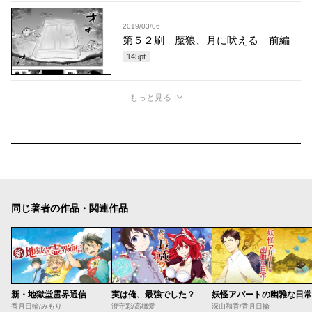
2019/03/06
第５２刷 魔狼、月に吠える 前編
145
pt
もっと見る
同じ著者の作品・関連作品
新・地獄堂霊界通信
実は俺、最強でした？
妖怪アパートの幽雅な日常
香月日輪/みもり
澄守彩/高橋愛
深山和香/香月日輪