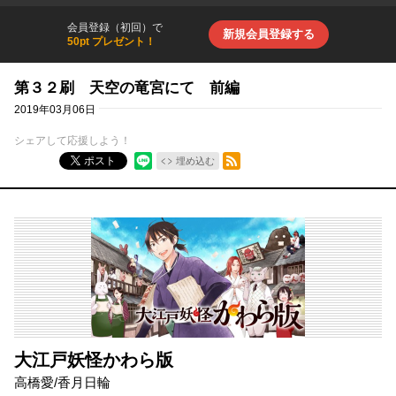
会員登録（初回）で
新規会員登録する
50pt プレゼント！
第３２刷 天空の竜宮にて 前編
2019年03月06日
シェアして応援しよう！
RSSフィード
ポスト
埋め込む
大江戸妖怪かわら版
高橋愛
/
香月日輪