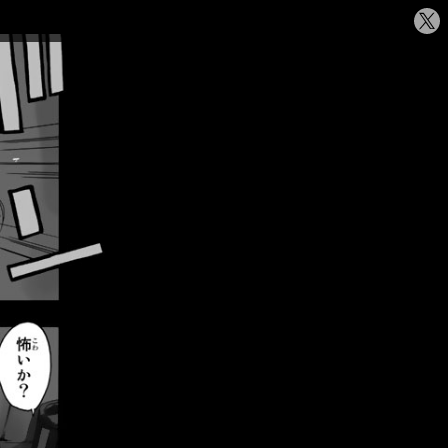
シ
ェ
ア
す
る