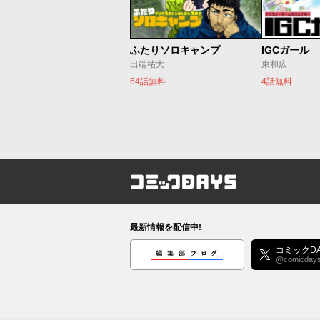
ふたりソロキャンプ
IGCガール
出端祐大
東和広
64話無料
4話無料
コミックDAYS
最新情報を配信中!
編集部ブログ
コミックDA
@comicday