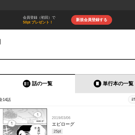
会員登録（初回）で
新規会員登録する
50pt プレゼント！
］
話の一覧
単行本
の一覧
全14話
2019/03/06
エピローグ
25
pt