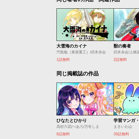
大雪海のカイナ
獣の奏者
弐瓶勉（東亜重工）/武本糸会
武本糸会/上橋
1話無料
2話無料
同じ掲載誌の作品
ひなたとひかり
高杉六花/べあろ/万冬しま
まきいわ山
8話無料
39話無料