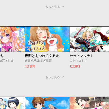
もっと見る
かり
夜明けをつれてくる犬
セットマッチ！
ろ/万冬しま
吉田桃子/あまぎ夏芽
カトウコトノ
4話無料
1話無料
もっと見る