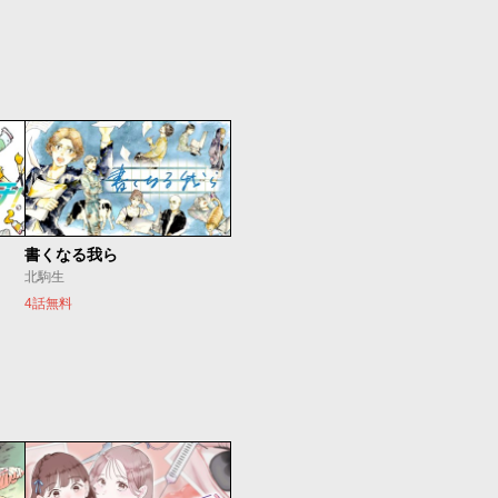
書くなる我ら
北駒生
4話無料