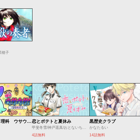
菜穂子
学習マンガ・理科 ウサウサ！
恋とポテトと夏休み
黒歴史クラブ
甲斐冬雪/神戸遥真/おとないちあき
かなたるい
4話無料
14話無料