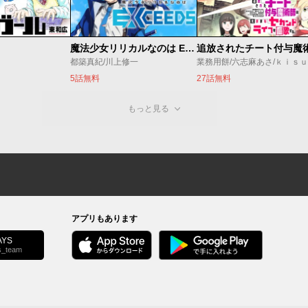
魔法少女リリカルなのは EXCEEDS
都築真紀/川上修一
業務用餅/六志麻あさ/ｋｉｓ
5話無料
27話無料
もっと見る
アプリもあります
YS
s_team