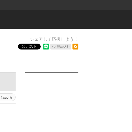
シェアして応援しよう！
RSSフィード
ポスト
埋め込む
1話から