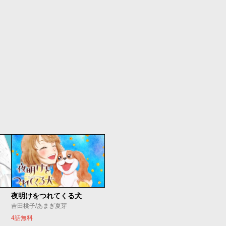
夜明けをつれてくる犬
吉田桃子/あまぎ夏芽
4話無料