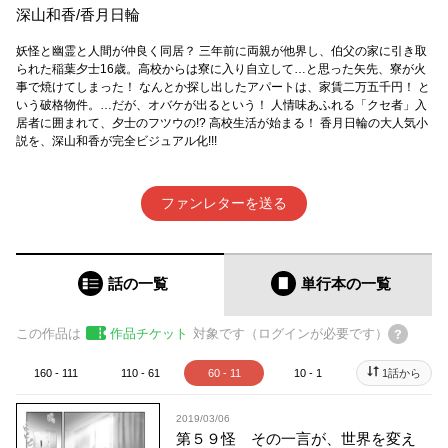
深山和香
/
香月日輪
妖怪と幽霊と人間が仲良く同居？ 三年前に両親が他界し、伯父の家に引き取
られた稲葉夕士16歳。高校からは寮に入り自立して…と思った矢先、寮が火
事で焼けてしまった！ なんとか探し出したアパートは、家賃二万五千円！ と
いう破格物件。…だが、オバケが出るという！ 人情味あふれる「クセ者」入
居者に囲まれて、夕士のフツウの!? 高校生活が始まる！ 香月日輪の大人気小
説を、深山和香が完全ビジュアル化!!!
ファンレターを送る
話の一覧
単行本
の一覧
この作品は
作品チケット
対象です（ログインが必要です）
160 - 111
110 - 61
60 - 11
10 - 1
1話から
2019/03/06
第５９怪 その一言が、世界を変え