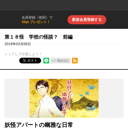
会員登録（初回）で
新規会員登録する
50pt プレゼント！
第１８怪 学校の怪談？ 前編
2019年03月06日
シェアして応援しよう！
RSSフィード
ポスト
埋め込む
妖怪アパートの幽雅な日常