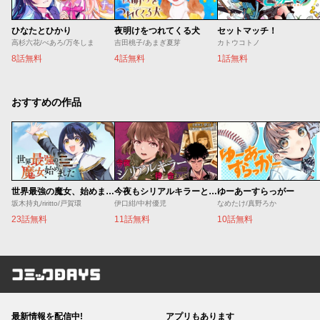
ひなたとひかり
夜明けをつれてくる犬
セットマッチ！
高杉六花/べあろ/万冬しま
吉田桃子/あまぎ夏芽
カトウコトノ
8話無料
4話無料
1話無料
おすすめの作品
世界最強の魔女、始めました ～私だけ『攻略サイト』を見れる世界で自由に生きます～
今夜もシリアルキラーと待ち合わせ
ゆーあーすらっがー
坂木持丸/riritto/戸賀環
伊口紺/中村優児
なめたけ/真野ろか
23話無料
11話無料
10話無料
コミックDAYS
最新情報を配信中!
アプリもあります