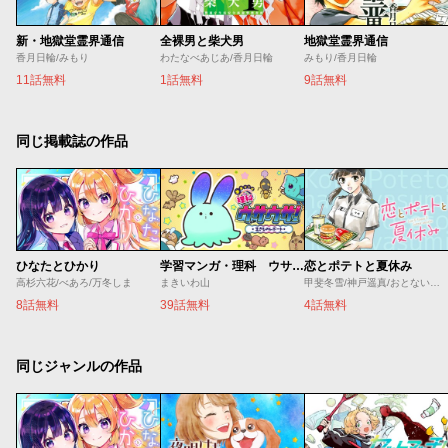
新・地獄堂霊界通信
全裸男と柴犬男
地獄堂霊界通信
香月日輪/みもり
わたなべあじあ/香月日輪
みもり/香月日輪
11話無料
1話無料
9話無料
同じ掲載誌の作品
ひなたとひかり
学習マンガ・理科 ウサウサ！
恋とポテトと夏休み
高杉六花/べあろ/万冬しま
まきいわ山
甲斐冬雪/神戸遥真/おとないちあき
8話無料
39話無料
4話無料
同じジャンルの作品