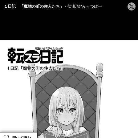
シ
１日記 「魔物の町の住人たち」
伏瀬/柴/みっつばー
ェ
ア
す
る