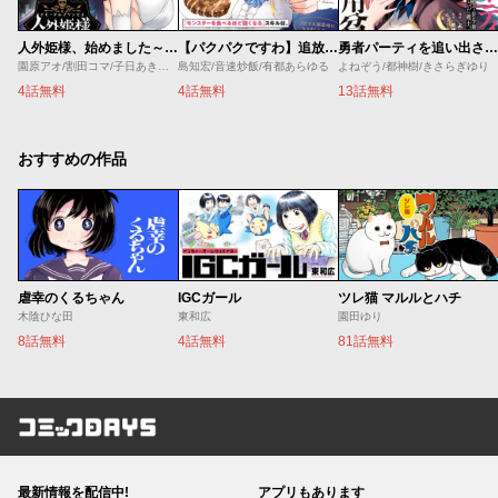
人外姫様、始めました～Ｆｒｅｅ Ｌｉｆｅ Ｆａｎｔａｓｙ Ｏｎｌｉｎｅ～
【パクパクですわ】追放されたお嬢様の『モンスターを食べるほど強くなる』スキルは、１食で１レベルアップする前代未聞の最強スキルでした。３日で人類最強になりましたわ～！
勇者パーティを追い出された器用貧乏 ～パーティ事情で付与術士をやっていた剣士、万能へと至る～
園原アオ/割田コマ/子日あきすず/Ｓｈｅｒｒｙ
島知宏/音速炒飯/有都あらゆる
よねぞう/都神樹/きさらぎゆり
4話無料
4話無料
13話無料
おすすめの作品
虐幸のくるちゃん
IGCガール
ツレ猫 マルルとハチ
木陰ひな田
東和広
園田ゆり
8話無料
4話無料
81話無料
コミックDAYS
最新情報を配信中!
アプリもあります