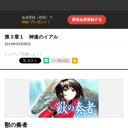
会員登録（初回）で
新規会員登録する
50pt プレゼント！
第３章１ 神速のイアル
2019年03月06日
シェアして応援しよう！
RSSフィード
ポスト
埋め込む
獣の奏者