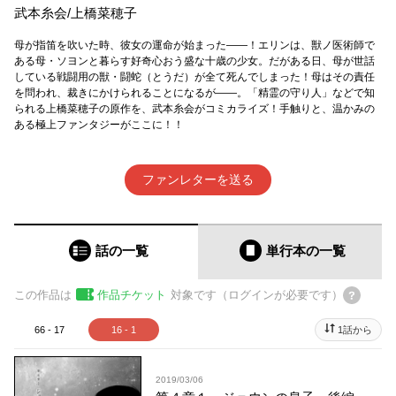
武本糸会
/
上橋菜穂子
母が指笛を吹いた時、彼女の運命が始まった――！エリンは、獣ノ医術師で
ある母・ソヨンと暮らす好奇心おう盛な十歳の少女。だがある日、母が世話
している戦闘用の獣・闘蛇（とうだ）が全て死んでしまった！母はその責任
を問われ、裁きにかけられることになるが――。「精霊の守り人」などで知
られる上橋菜穂子の原作を、武本糸会がコミカライズ！手触りと、温かみの
ある極上ファンタジーがここに！！
ファンレターを送る
話の一覧
単行本
の一覧
この作品は
作品チケット
対象です（ログインが必要です）
66 - 17
16 - 1
1話から
2019/03/06