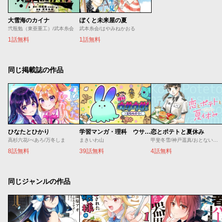
大雪海のカイナ
ぼくと未来屋の夏
弐瓶勉（東亜重工）/武本糸会
武本糸会/はやみねかおる
1話無料
1話無料
同じ掲載誌の作品
ひなたとひかり
学習マンガ・理科 ウサウサ！
恋とポテトと夏休み
高杉六花/べあろ/万冬しま
まきいわ山
甲斐冬雪/神戸遥真/おとないちあき
8話無料
39話無料
4話無料
同じジャンルの作品