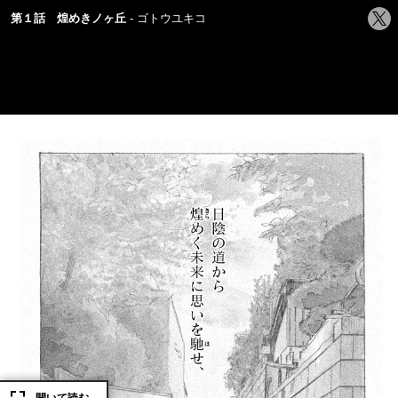
シ
第１話 煌めきノヶ丘
ゴトウユキコ
ェ
ア
す
る