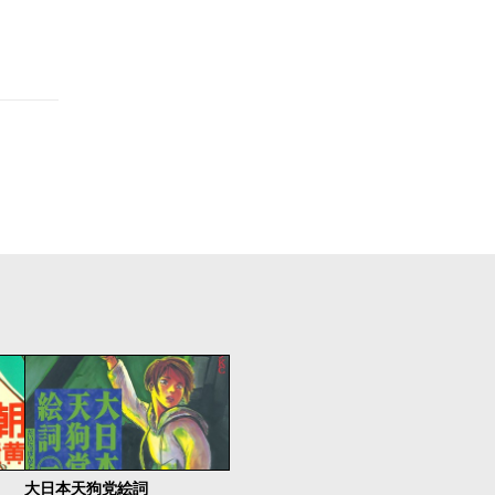
大日本天狗党絵詞