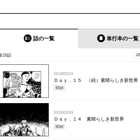
話の一覧
単行本
の一覧
全15話
2019/03/19
Ｄａｙ．１５ （続）素晴らしき新世界
60
pt
2019/03/19
Ｄａｙ．１４ 素晴らしき新世界
90
pt