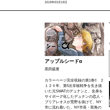
2019年03月19日
アップルシードα
黒田硫黄
カラーページ完全収録の第1巻!! ２
１２Ｘ年、第5次非核戦争を生き抜
いた元SWATのデュナンと、全身を
サイボーグ化したデュナンの恋人・
ブリアレオスが荒野を抜けて、NY
市に流れ着いた。NY市長・双角の