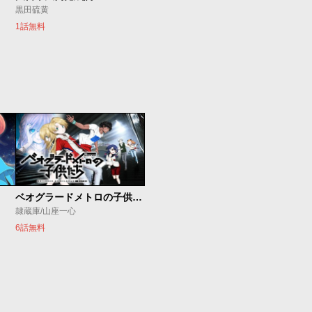
黒田硫黄
1話無料
ベオグラードメトロの子供たち
隷蔵庫/山座一心
6話無料