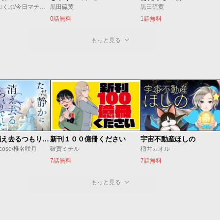
有永イネ/大川ぶくぶ/今日マチ子/黒田硫黄/コンノトヒロ/櫻井エネルギー/桜井のりお/左藤真通/市丸いろは/真造圭伍/高浜寛/竹内佐千子/たむらあやこ/土塚理弘/中川いさみ/ひぐちにちほ/深谷ほる/藤沢カミヤ/松本救助/やまだないと/横山キムチ/はらだ
黒田硫黄
黒田硫黄
0話無料
1話無料
もっと見る
ただ静かに消え去るつもりでした
新刊１００億冊ください
宇宙不動産ほしの
coso/椎名咲月
破賀ミチル
稲井カオル
7話無料
7話無料
もっと見る