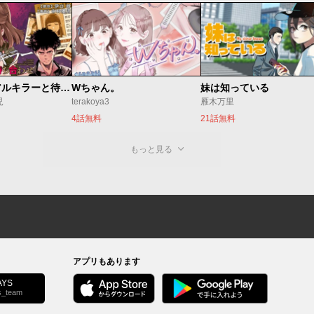
今夜もシリアルキラーと待ち合わせ
Wちゃん。
妹は知っている
児
terakoya3
雁木万里
4話無料
21話無料
もっと見る
アプリもあります
YS
s_team