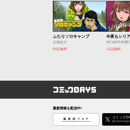
ふたりソロキャンプ
出端祐大
伊口紺/中村優
64話無料
11話無料
コミックDAYS
最新情報を配信中!
編集部ブログ
コミックDA
@comicday