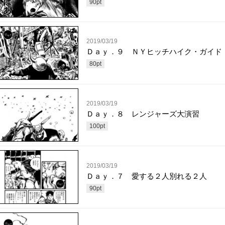
90
pt
2019/03/19
Ｄａｙ．９ ＮＹヒッチハイク・ガイド
80
pt
2019/03/19
Ｄａｙ．８ レンジャーズ大演習
100
pt
2019/03/19
Ｄａｙ．７ 愛する２人別れる２人
90
pt