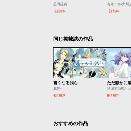
黒田硫黄
1話無料
1話無料
同じ掲載誌の作品
書くなる我ら
北駒生
結城芙由奈/ma
4話無料
9話無料
おすすめの作品