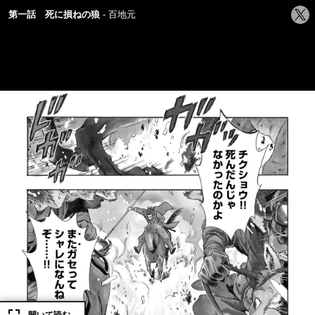
シ
第一話 死に損ねの狼
百地元
ェ
ア
す
る