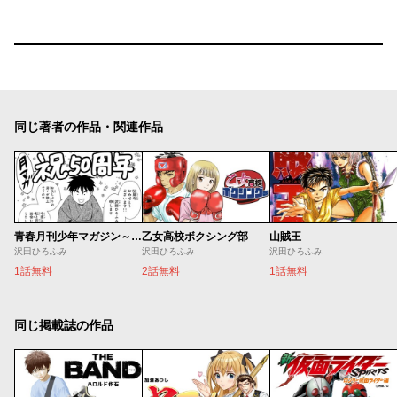
同じ著者の作品・関連作品
青春月刊少年マガジン～沢田ひろふみの捨てる誌あれば拾う誌あり～
乙女高校ボクシング部
山賊王
沢田ひろふみ
沢田ひろふみ
沢田ひろふみ
1話無料
2話無料
1話無料
同じ掲載誌の作品