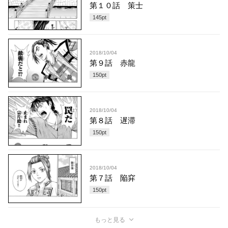
第１０話 策士
145
pt
2018/10/04
第９話 赤龍
150
pt
2018/10/04
第８話 遅滞
150
pt
2018/10/04
第７話 陥穽
150
pt
もっと見る