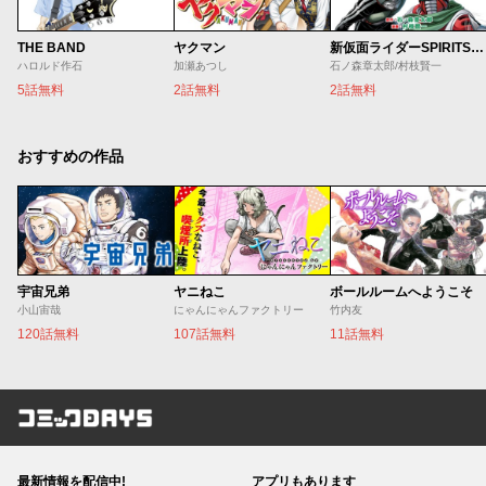
THE BAND
ヤクマン
新仮面ライダーSPIRITS ロンリー仮面ライダー編
ハロルド作石
加瀬あつし
石ノ森章太郎/村枝賢一
5話無料
2話無料
2話無料
おすすめの作品
宇宙兄弟
ヤニねこ
ボールルームへようこそ
小山宙哉
にゃんにゃんファクトリー
竹内友
120話無料
107話無料
11話無料
コミックDAYS
最新情報を配信中!
アプリもあります