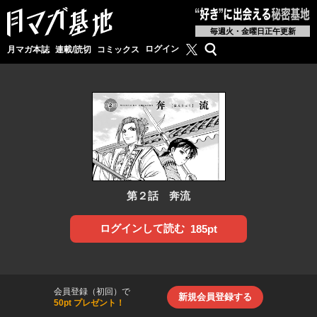
毎週火・金曜日正午更新
月マガ基地公式X
検索
ログイン
月マガ本誌
連載/読切
コミックス
第２話 奔流
ログインして読む
185pt
会員登録（初回）で
新規会員登録する
50pt プレゼント！