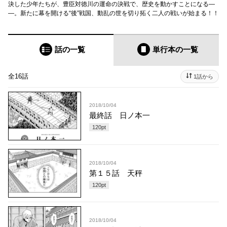
決した少年たちが、豊臣対徳川の運命の決戦で、歴史を動かすことになる―
―。新たに幕を開ける“後”戦国、動乱の世を切り拓く二人の戦いが始まる！！
話の一覧
単行本
の一覧
全16話
1話から
2018/10/04
最終話 日ノ本一
120
pt
2018/10/04
第１５話 天秤
120
pt
2018/10/04