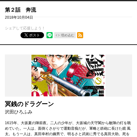
第２話 奔流
2018年10月04日
シェアして応援しよう！
RSSフィード
ポスト
埋め込む
冥銭のドラグーン
沢田ひろふみ
1615年、大坂夏の陣前夜。二人の少年が、大坂城の天守閣から敵陣の灯を眺
めていた。一人は、面倒くさがりで運動音痴だが、軍略と鉄砲に長けた鏡 風
太。もう一人は、真田幸村の嫡男で、明るさと武術に秀でる真田大助。死を