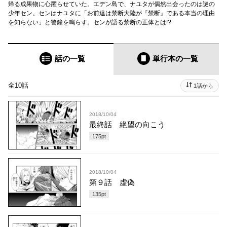
帰る成果物に心躍らせていた。エデン島で、ナユタが偶然出会ったのは謎の
少年セン。センはナユタに「お前達は禁断大陸が『禁断』である本当の理由
を知らない」と警鐘を鳴らす。センが語る禁断の正体とは!?
話の一覧
単行本
の一覧
全10話
1話から
2018/10/04
最終話 絶望の向こう
175
pt
2018/10/04
第９話 虚偽
135
pt