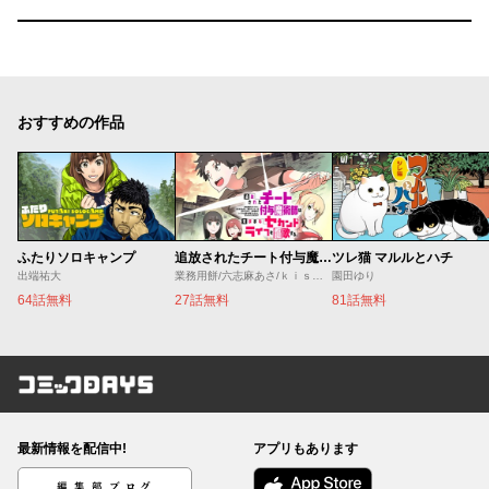
おすすめの作品
ふたりソロキャンプ
追放されたチート付与魔術師は気ままなセカンドライフを謳歌する。 ～俺は武器だけじゃなく、あらゆるものに『強化ポイント』を付与できるし、俺の意思でいつでも効果を解除できるけど、残った人たち大丈夫？～
ツレ猫 マルルとハチ
出端祐大
業務用餅/六志麻あさ/ｋｉｓｕｉ
園田ゆり
64話無料
27話無料
81話無料
コミックDAYS
最新情報を配信中!
アプリもあります
編集部ブログ