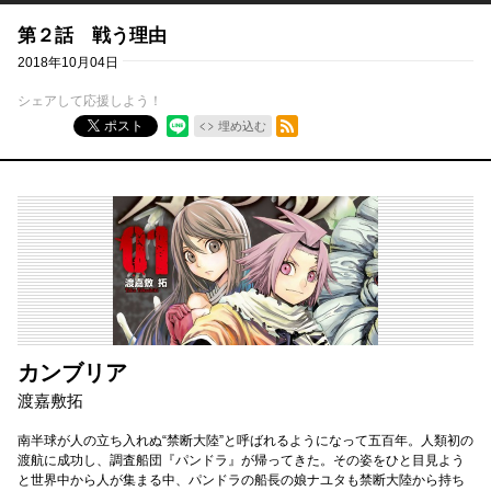
第２話 戦う理由
2018年10月04日
シェアして応援しよう！
RSSフィード
ポスト
埋め込む
カンブリア
渡嘉敷拓
南半球が人の立ち入れぬ“禁断大陸”と呼ばれるようになって五百年。人類初の
渡航に成功し、調査船団『パンドラ』が帰ってきた。その姿をひと目見よう
と世界中から人が集まる中、パンドラの船長の娘ナユタも禁断大陸から持ち