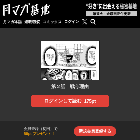
毎週火・金曜日正午更新
月マガ基地公式X
検索
ログイン
月マガ本誌
連載/読切
コミックス
第２話 戦う理由
ログインして読む
175pt
会員登録（初回）で
新規会員登録する
50pt プレゼント！