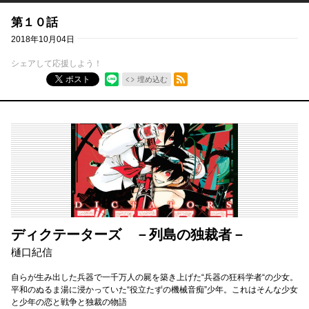
第１０話
2018年10月04日
シェアして応援しよう！
RSSフィード
ポスト
埋め込む
ディクテーターズ －列島の独裁者－
樋口紀信
自らが生み出した兵器で一千万人の屍を築き上げた“兵器の狂科学者“の少女。
平和のぬるま湯に浸かっていた“役立たずの機械音痴”少年。これはそんな少女
と少年の恋と戦争と独裁の物語