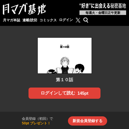
毎週火・金曜日正午更新
月マガ基地公式X
検索
ログイン
月マガ本誌
連載/読切
コミックス
第１０話
ログインして読む
145pt
会員登録（初回）で
新規会員登録する
50pt プレゼント！