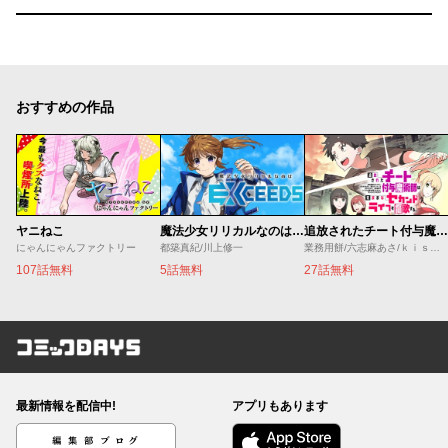
おすすめの作品
ヤニねこ
魔法少女リリカルなのは EXCEEDS
追放されたチート付与魔術師は気ままなセカンドライフを謳歌する。 ～俺は武器だけじゃなく、あらゆるものに『強化ポイント』を付与できるし、俺の意思でいつでも効果を解除できるけど、残った人たち大丈夫？～
にゃんにゃんファクトリー
都築真紀/川上修一
業務用餅/六志麻あさ/ｋｉｓｕｉ
107話無料
5話無料
27話無料
コミックDAYS
最新情報を配信中!
アプリもあります
編集部ブログ