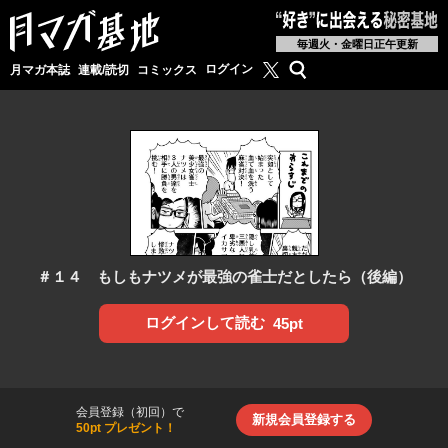
毎週火・金曜日正午更新
月マガ基地公式X
検索
ログイン
月マガ本誌
連載/読切
コミックス
＃１４ もしもナツメが最強の雀士だとしたら（後編）
ログインして読む
45pt
会員登録（初回）で
新規会員登録する
50pt プレゼント！