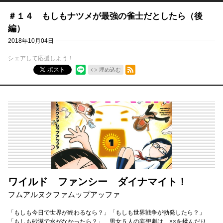
＃１４ もしもナツメが最強の雀士だとしたら（後
編）
2018年10月04日
シェアして応援しよう！
RSSフィード
ポスト
埋め込む
ワイルド ファンシー ダイナマイト！
フムアルヌクファムップアッファ
「もしも今日で世界が終わるなら？」「もしも世界戦争が勃発したら？」
「もしも砂漠で水がなかったら？」 男女５人の妄想劇は、××を揉んだり、