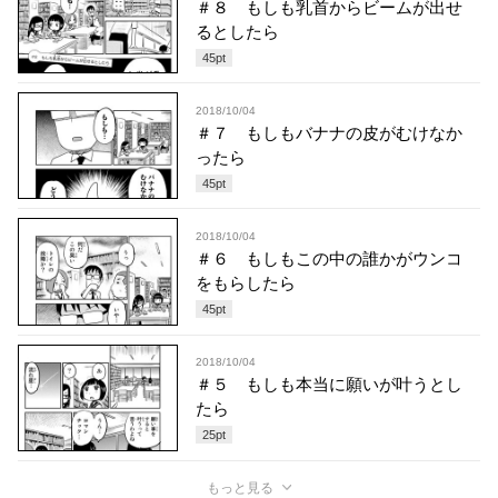
＃８ もしも乳首からビームが出せ
るとしたら
45
pt
2018/10/04
＃７ もしもバナナの皮がむけなか
ったら
45
pt
2018/10/04
＃６ もしもこの中の誰かがウンコ
をもらしたら
45
pt
2018/10/04
＃５ もしも本当に願いが叶うとし
たら
25
pt
もっと見る