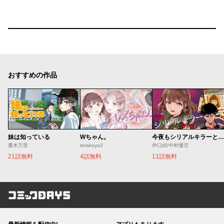
おすすめの作品
妹は知っている
Wちゃん。
今夜もシリアルキラーと待ち合わせ
雁木万里
terakoya3
伊口紺/中村優児
21話無料
4話無料
11話無料
コミックDAYS