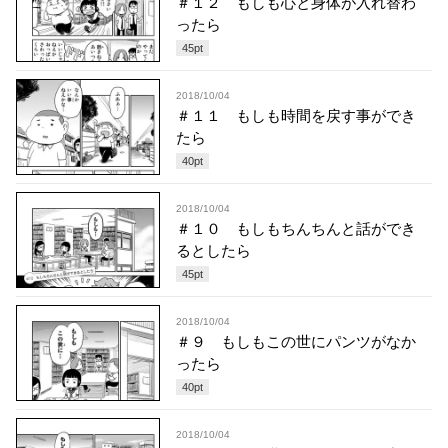
＃１２ もしも心と身体が入れ替わ
ったら
45
pt
2018/10/04
＃１１ もしも時間を戻す事ができ
たら
40
pt
2018/10/04
＃１０ もしもちんちんと話ができ
るとしたら
45
pt
2018/10/04
＃９ もしもこの世にパンツがなか
ったら
40
pt
2018/10/04