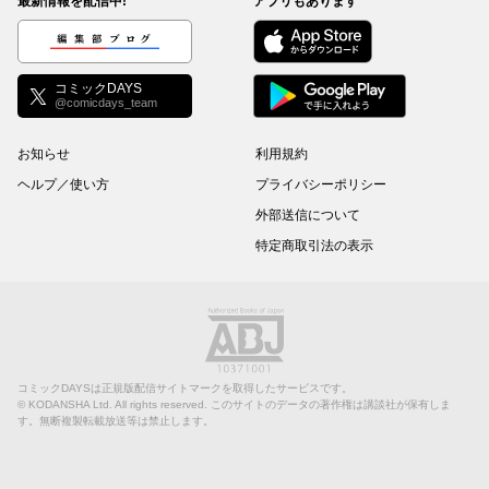
最新情報を配信中!
アプリもあります
編集部ブログ
コミックDAYS
@comicdays_team
お知らせ
利用規約
ヘルプ／使い方
プライバシーポリシー
外部送信について
特定商取引法の表示
コミックDAYSは正規版配信サイトマークを取得したサービスです。
©
KODANSHA Ltd.
All rights reserved. このサイトのデータの著作権は講談社が保有しま
す。無断複製転載放送等は禁止します。