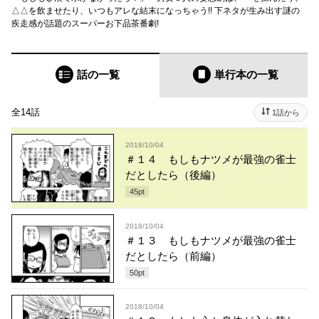
△△を飲ませたり、いつもアレな結末になっちゃう!! 下ネタが生み出す謎の
疾走感が話題のスーパーお下品茶番劇!
話の一覧
単行本
の一覧
全14話
1話から
2018/10/04
＃１４ もしもナツメが最強の雀士
だとしたら（後編）
45
pt
2018/10/04
＃１３ もしもナツメが最強の雀士
だとしたら（前編）
50
pt
2018/10/04