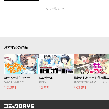
もっと見る
おすすめの作品
ゆーあーすらっがー
IGCガール
追放されたチート付与魔術師は気ままなセカンドライフを謳歌する。 ～俺は武器だけじゃなく、あらゆるものに『強化ポイント』を付与できるし、俺の意思でいつでも効果を解除できるけど、残った人たち大丈夫？～
なめたけ/真野ろか
東和広
業務用餅/六志麻あさ/ｋｉｓｕｉ
10話無料
4話無料
27話無料
コミックDAYS