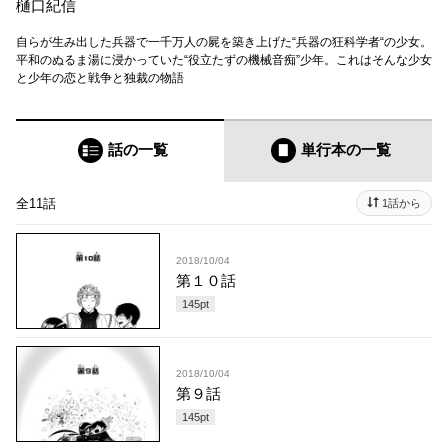
樋口紀信
自らが生み出した兵器で一千万人の屍を築き上げた“兵器の狂科学者“の少女。
平和のぬるま湯に浸かっていた“役立たずの機械音痴”少年。これはそんな少女
と少年の恋と戦争と独裁の物語
話の一覧
単行本
の一覧
全11話
1話から
2018/10/04
第１０話
145
pt
2018/10/04
第９話
145
pt