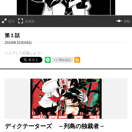
拡大
全画面
移動
第１話
2018年10月04日
シェアして応援しよう！
RSSフィード
ポスト
埋め込む
ディクテーターズ －列島の独裁者－