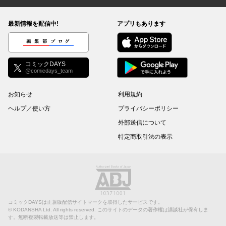
最新情報を配信中!
アプリもあります
編集部ブログ
コミックDAYS
@comicdays_team
お知らせ
利用規約
ヘルプ／使い方
プライバシーポリシー
外部送信について
特定商取引法の表示
コミックDAYSは正規版配信サイトマークを取得したサービスです。
©
KODANSHA Ltd.
All rights reserved. このサイトのデータの著作権は講談社が保有しま
す。無断複製転載放送等は禁止します。