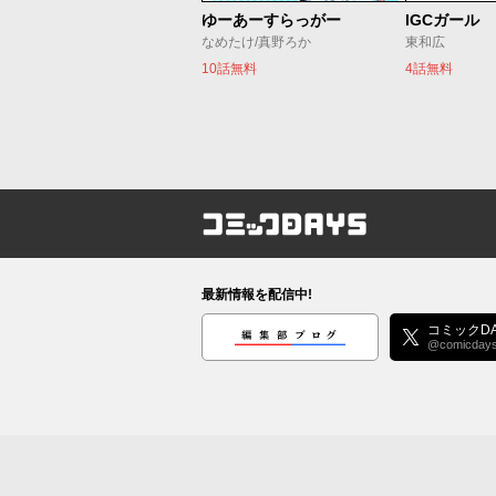
ゆーあーすらっがー
IGCガール
なめたけ/真野ろか
東和広
10話無料
4話無料
コミックDAYS
最新情報を配信中!
編集部ブログ
コミックDA
@comicday