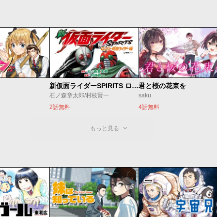
新仮面ライダーSPIRITS ロンリー仮面ライダー編
君と桜の花束を
石ノ森章太郎/村枝賢一
saku
2話無料
4話無料
もっと見る