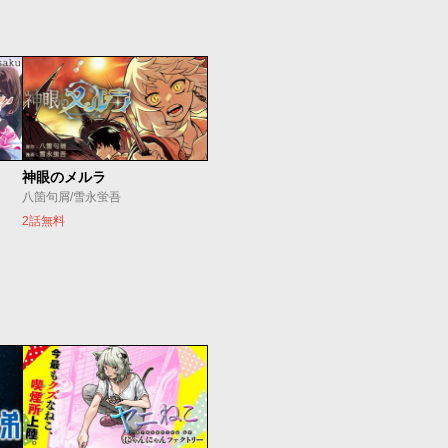
神眼のメルラ
八箇句屑/雪永蛍吾
2話無料