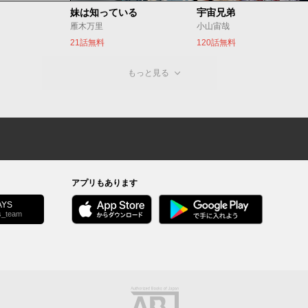
妹は知っている
宇宙兄弟
雁木万里
小山宙哉
21話無料
120話無料
もっと見る
アプリもあります
YS
s_team