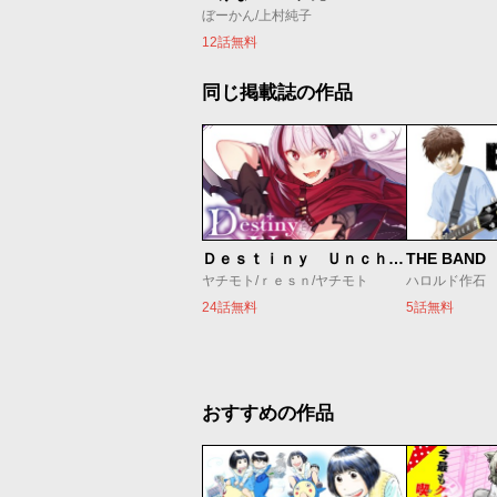
ぼーかん/上村純子
12話無料
同じ掲載誌の作品
Ｄｅｓｔｉｎｙ Ｕｎｃｈａｉｎ Ｏｎｌｉｎｅ 吸血鬼少女となって、やがて『赤の魔王』と呼ばれるようになりました
THE BAND
ヤチモト/ｒｅｓｎ/ヤチモト
ハロルド作石
24話無料
5話無料
おすすめの作品