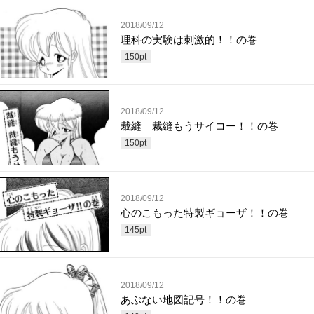
2018/09/12
理科の実験は刺激的！！の巻
150
pt
2018/09/12
裁縫 裁縫もうサイコー！！の巻
150
pt
2018/09/12
心のこもった特製ギョーザ！！の巻
145
pt
2018/09/12
あぶない地図記号！！の巻