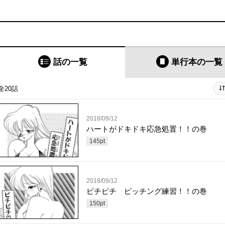
話の一覧
単行本
の一覧
全20話
2018/09/12
ハートがドキドキ応急処置！！の巻
145
pt
2018/09/12
ピチピチ ピッチング練習！！の巻
150
pt