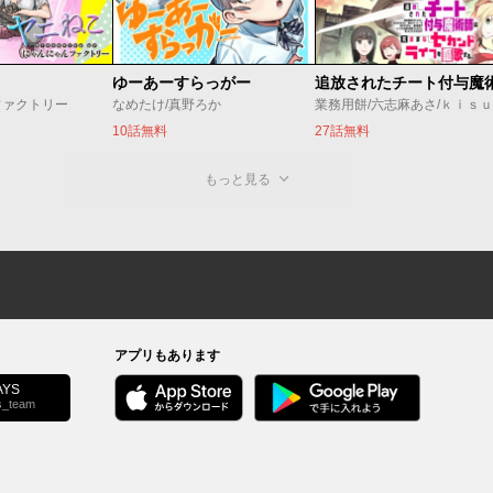
ゆーあーすらっがー
ファクトリー
なめたけ/真野ろか
業務用餅/六志麻あさ/ｋｉｓ
10話無料
27話無料
もっと見る
アプリもあります
YS
s_team