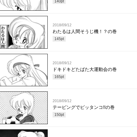
140
pt
2018/09/12
わたるは人間そうじ機！？の巻
145
pt
2018/09/12
ドキドキどたばた大運動会の巻
165
pt
2018/09/12
テーピングでピッタンコ!!の巻
150
pt