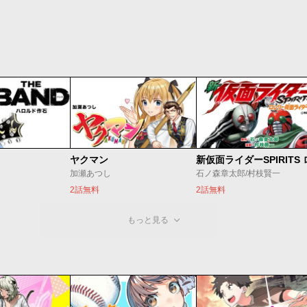
ヤクマン
加瀬あつし
石ノ森章太郎/村枝賢一
2話無料
2話無料
もっと見る