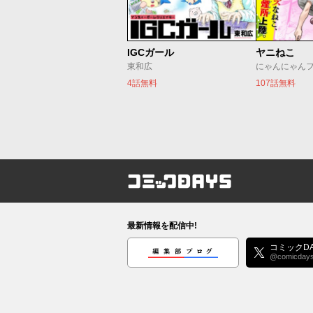
IGCガール
ヤニねこ
東和広
にゃんにゃん
4話無料
107話無料
コミックDAYS
最新情報を配信中!
編集部ブログ
コミックDA
@comicday