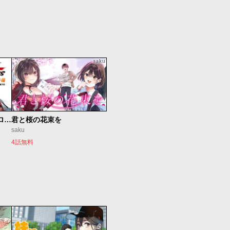
新仮面ライダーSPIRITS ロンリー仮面ライダー編
君と桜の花束を
saku
4話無料