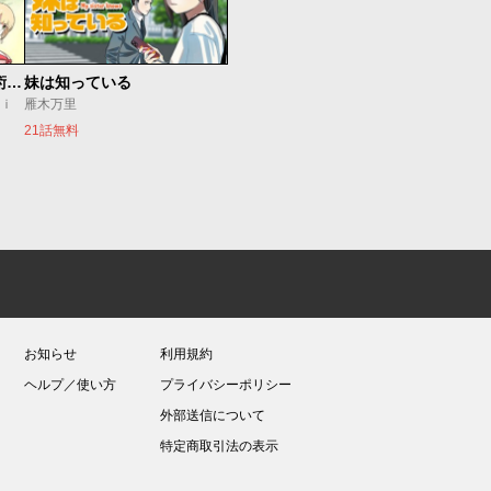
追放されたチート付与魔術師は気ままなセカンドライフを謳歌する。 ～俺は武器だけじゃなく、あらゆるものに『強化ポイント』を付与できるし、俺の意思でいつでも効果を解除できるけど、残った人たち大丈夫？～
妹は知っている
ｕｉ
雁木万里
21話無料
お知らせ
利用規約
ヘルプ／使い方
プライバシーポリシー
外部送信について
特定商取引法の表示