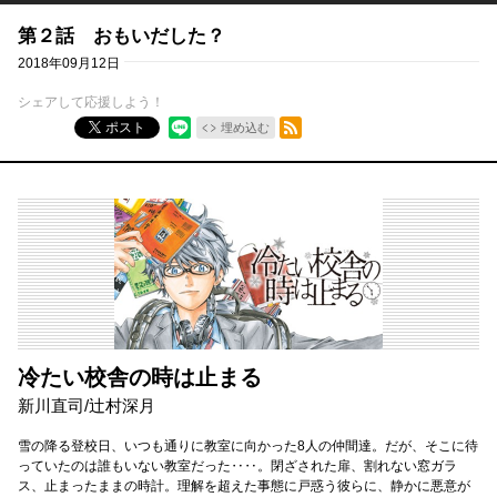
第２話 おもいだした？
2018年09月12日
シェアして応援しよう！
RSSフィード
ポスト
埋め込む
冷たい校舎の時は止まる
新川直司
/
辻村深月
雪の降る登校日、いつも通りに教室に向かった8人の仲間達。だが、そこに待
っていたのは誰もいない教室だった‥‥。閉ざされた扉、割れない窓ガラ
ス、止まったままの時計。理解を超えた事態に戸惑う彼らに、静かに悪意が