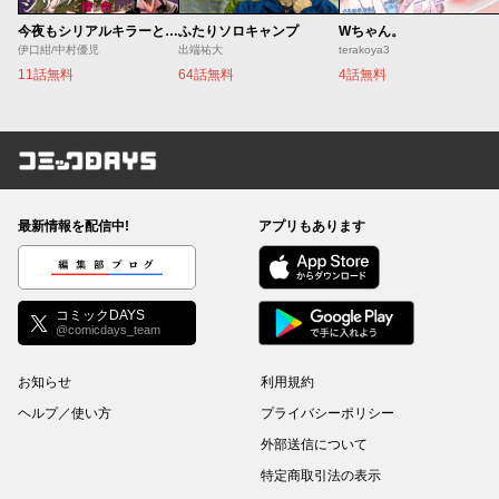
今夜もシリアルキラーと待ち合わせ
ふたりソロキャンプ
Wちゃん。
伊口紺/中村優児
出端祐大
terakoya3
11話無料
64話無料
4話無料
コミックDAYS
最新情報を配信中!
アプリもあります
編集部ブログ
コミックDAYS
@comicdays_team
お知らせ
利用規約
ヘルプ／使い方
プライバシーポリシー
外部送信について
特定商取引法の表示