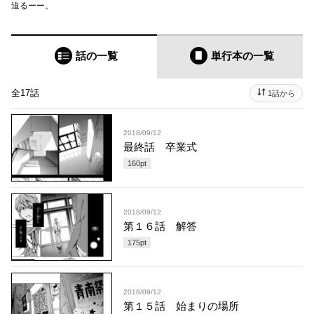
迫るーー。
話の一覧
単行本
の一覧
全17話
1話から
2018/09/12
最終話 卒業式
160
pt
2018/09/12
第１６話 解答
175
pt
2018/09/12
第１５話 始まりの場所