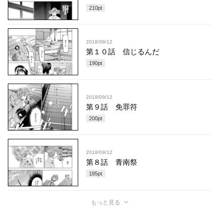
210
pt
2018/09/12
第１０話 信じるんだ
190
pt
2018/09/12
第９話 免罪符
200
pt
2018/09/12
第８話 青南祭
185
pt
もっと見る