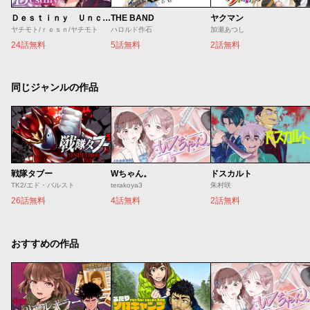
Ｄｅｓｔｉｎｙ Ｕｎｃｈａｉｎ Ｏｎｌｉｎｅ 吸血鬼少女となって、やがて『赤の魔王』と呼ばれるようになりました
THE BAND
ヤクマン
ヤチモト/ｒｅｓｎ/ヤチモト
ハロルド作石
加瀬あつし
24話無料
5話無料
2話無料
同じジャンルの作品
戦隊タブー
Wちゃん。
ドスカルト
TK2/エド・バルスト
terakoya3
朱村咲
26話無料
4話無料
2話無料
おすすめの作品