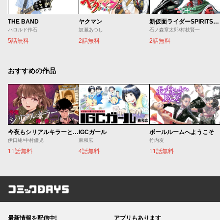
THE BAND
ヤクマン
新仮面ライダーSPIRITS ロンリー仮面ライダー編
ハロルド作石
加瀬あつし
石ノ森章太郎/村枝賢一
5話無料
2話無料
2話無料
おすすめの作品
今夜もシリアルキラーと待ち合わせ
IGCガール
ボールルームへようこそ
伊口紺/中村優児
東和広
竹内友
11話無料
4話無料
11話無料
コミックDAYS
最新情報を配信中!
アプリもあります