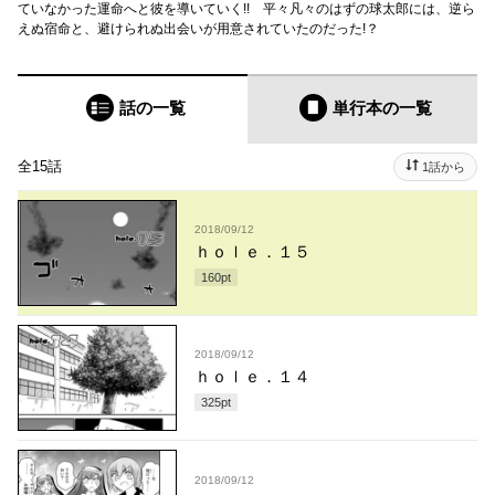
ていなかった運命へと彼を導いていく!! 平々凡々のはずの球太郎には、逆ら
えぬ宿命と、避けられぬ出会いが用意されていたのだった!？
話の一覧
単行本
の一覧
全15話
1話から
2018/09/12
ｈｏｌｅ．１５
160
pt
2018/09/12
ｈｏｌｅ．１４
325
pt
2018/09/12