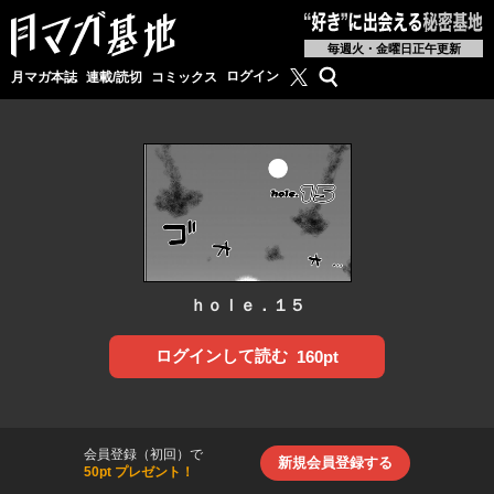
毎週火・金曜日正午更新
月マガ基地公式X
検索
ログイン
月マガ本誌
連載/読切
コミックス
ｈｏｌｅ．１５
ログインして読む
160pt
会員登録（初回）で
新規会員登録する
50pt プレゼント！