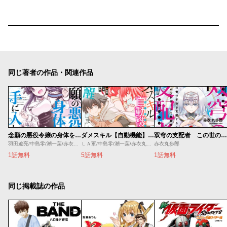
同じ著者の作品・関連作品
念願の悪役令嬢の身体を手に入れたぞ！
ダメスキル【自動機能】が覚醒しました
双穹の支配者 この世の半分を支配する！ ハズレチートで異世界を救え！！
羽田遼亮/中島零/潮一葉/赤衣丸歩郎
ＬＡ軍/中島零/潮一葉/赤衣丸歩郎
赤衣丸歩郎
1話無料
5話無料
1話無料
同じ掲載誌の作品