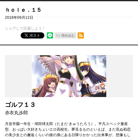
ｈｏｌｅ．１５
2018年09月12日
シェアして応援しよう！
RSSフィード
ポスト
埋め込む
ゴルフ１３
赤衣丸歩郎
月並学園一年生・球田球太郎（たまだ きゅうたろう）。平凡スペック量産
型、おっぱい大好きちょいエロ高校生。夢見るものといえば、まだ見ぬ初恋
の美少女との邂逅くらいの彼の身にある日降りかかった出来事が、想像もし