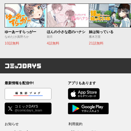
ゆーあーすらっがー
ほんの小さな恋のハナシ
妹は知っている
なめたけ/真野ろか
胡月
雁木万里
10話無料
4話無料
21話無料
コミックDAYS
最新情報を配信中!
アプリもあります
編集部ブログ
コミックDAYS
@comicdays_team
お知らせ
利用規約