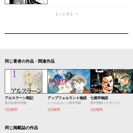
もっと見る
同じ著者の作品・関連作品
アルスラーン戦記
アップフェルラント物語
七都市物語
荒川弘/田中芳樹
ふくやまけいこ/田中芳樹
田中芳樹/フクダイクミ
1話無料
1話無料
1話無料
同じ掲載誌の作品