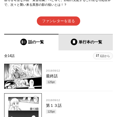
で、次々と襲い来る異形の影の狙いとは！？
ファンレターを送る
話の一覧
単行本
の一覧
全14話
1話から
2018/09/12
最終話
125
pt
2018/09/12
第１３話
125
pt