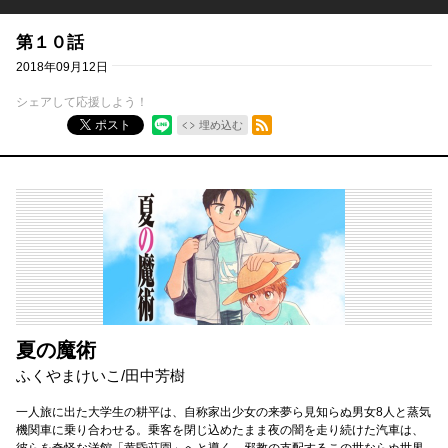
第１０話
2018年09月12日
シェアして応援しよう！
RSSフィード
ポスト
埋め込む
夏の魔術
ふくやまけいこ
/
田中芳樹
一人旅に出た大学生の耕平は、自称家出少女の来夢ら見知らぬ男女8人と蒸気
機関車に乗り合わせる。乗客を閉じ込めたまま夜の闇を走り続けた汽車は、
彼らを奇怪な洋館「黄昏荘園」へと導く。邪教の支配するこの世ならぬ世界