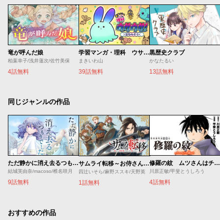
竜が呼んだ娘
学習マンガ・理科 ウサウサ！
黒歴史クラブ
柏葉幸子/浅井蓮次/佐竹美保
まきいわ山
かなたるい
4話無料
39話無料
13話無料
同じジャンルの作品
ただ静かに消え去るつもりでした
修羅の紋 ムツさんはチョー強い？！
サムライ転移～お侍さんは異世界でもあんまり変わらない～
結城芙由奈/macoso/椎名咲月
川原正敏/甲斐とうしろう
四辻いそら/麻野ススキ/天野英
9話無料
4話無料
1話無料
おすすめの作品