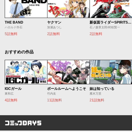
THE BAND
ヤクマン
新仮面ライダーSPIRITS ロンリー仮面ライダー編
ハロルド作石
加瀬あつし
石ノ森章太郎/村枝賢一
5話無料
2話無料
2話無料
おすすめの作品
IGCガール
ボールルームへようこそ
妹は知っている
東和広
竹内友
雁木万里
4話無料
11話無料
21話無料
コミックDAYS