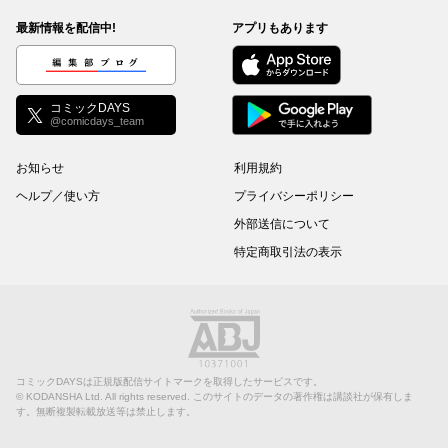
最新情報を配信中!
アプリもあります
編集部ブログ
コミックDAYS
@comicdays_team
お知らせ
利用規約
ヘルプ／使い方
プライバシーポリシー
外部送信について
特定商取引法の表示
コミックDAYSは正規版配信サイトマークを取得したサービスです。
©
KODANSHA Ltd.
All rights reserved. このサイトのデータの著作権は講談社が保有しま
す。無断複製転載放送等は禁止します。