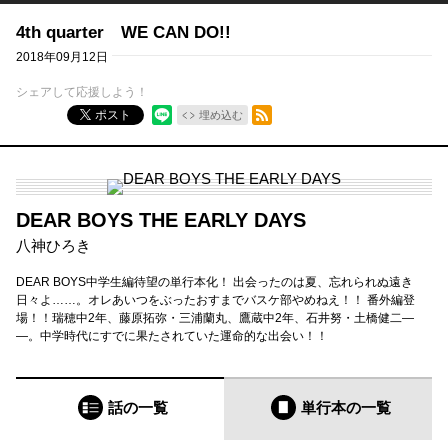
4th quarter WE CAN DO!!
2018年09月12日
シェアして応援しよう！
RSSフィード
ポスト
埋め込む
DEAR BOYS THE EARLY DAYS
八神ひろき
DEAR BOYS中学生編待望の単行本化！ 出会ったのは夏、忘れられぬ遠き
日々よ……。オレあいつをぶったおすまでバスケ部やめねえ！！ 番外編登
場！！瑞穂中2年、藤原拓弥・三浦蘭丸、鷹蔵中2年、石井努・土橋健二―
―。中学時代にすでに果たされていた運命的な出会い！！
話の一覧
単行本
の一覧