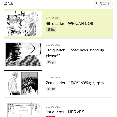
全4話
1話から
2018/09/12
4th quarter WE CAN DO!!
155
pt
2018/09/12
3rd quarter Loose boys stand up
please!?
150
pt
2018/09/12
2nd quarter 彼の中の静かな革命
145
pt
2018/09/12
1st quarter NERVES