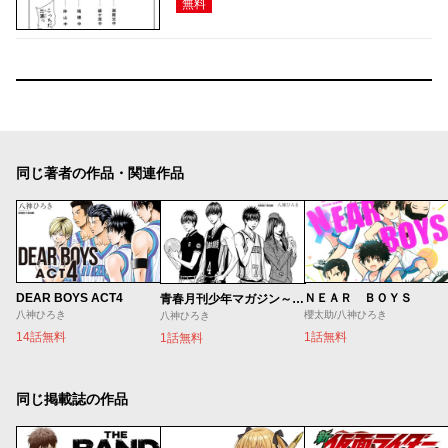
無料
同じ著者の作品・関連作品
DEAR BOYS ACT4
ＮＥＡＲ ＢＯＹＳ
青春月刊少年マガジン～八神デビュー秘話～
八神ひろき
櫻太助/八神ひろき
八神ひろき
14話無料
1話無料
1話無料
同じ掲載誌の作品