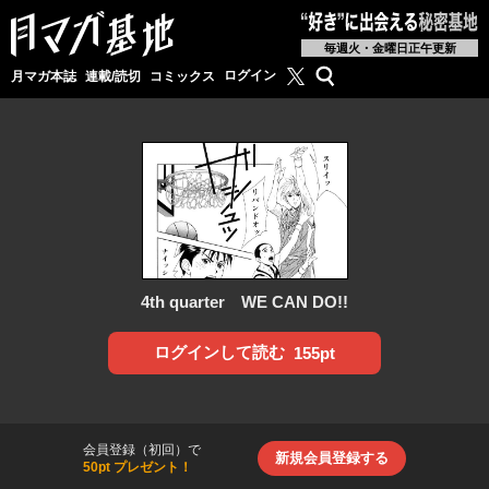
毎週火・金曜日正午更新
月マガ基地公式X
検索
ログイン
月マガ本誌
連載/読切
コミックス
4th quarter WE CAN DO!!
ログインして読む
155pt
会員登録（初回）で
新規会員登録する
50pt プレゼント！