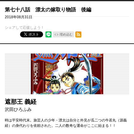
第七十八話 漂太の嫁取り物語 後編
2018年08月31日
シェアして応援しよう！
RSSフィード
ポスト
埋め込む
遮那王 義経
沢田ひろふみ
時は平安時代末。旅芸人の少年・漂太は自分と外見が瓜二つの牛若丸（源義
経）の身代わりを依頼された。二人の数奇な運命がここに始まる！！