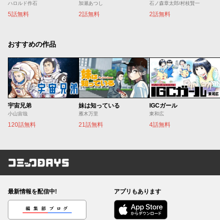
ハロルド作石
加瀬あつし
石ノ森章太郎/村枝賢一
5話無料
2話無料
2話無料
おすすめの作品
宇宙兄弟
妹は知っている
IGCガール
小山宙哉
雁木万里
東和広
120話無料
21話無料
4話無料
コミックDAYS
最新情報を配信中!
アプリもあります
編集部ブログ