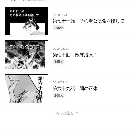
2018/08/31
第七十一話 その奉公は命を賭して
200
pt
2018/08/31
第七十話 敵陣潜入！
195
pt
2018/08/31
第六十九話 闇の正体
200
pt
もっと見る