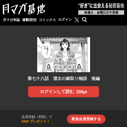
毎週火・金曜日正午更新
月マガ基地公式X
検索
ログイン
月マガ本誌
連載/読切
コミックス
第七十八話 漂太の嫁取り物語 後編
ログインして読む
205pt
会員登録（初回）で
新規会員登録する
50pt プレゼント！