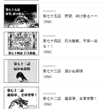
2018/08/31
第七十五話 野望、砕け散るーー
200
pt
2018/08/31
第七十四話 巨大敵船、平泉へ迫
る！！
200
pt
2018/08/31
第七十三話 届かぬ慕情
195
pt
2018/08/31
第七十二話 藤原軍、全軍突撃！
200
pt