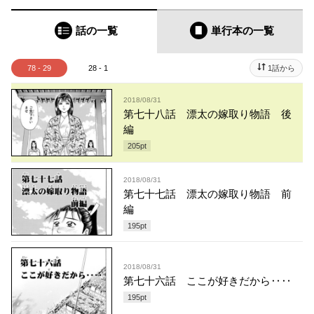
話の一覧
単行本
の一覧
78 - 29
28 - 1
1話から
2018/08/31
第七十八話 漂太の嫁取り物語 後
編
205
pt
2018/08/31
第七十七話 漂太の嫁取り物語 前
編
195
pt
2018/08/31
第七十六話 ここが好きだから‥‥
195
pt