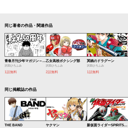
同じ著者の作品・関連作品
青春月刊少年マガジン～沢田ひろふみの捨てる誌あれば拾う誌あり～
乙女高校ボクシング部
冥銭のドラグーン
沢田ひろふみ
沢田ひろふみ
沢田ひろふみ
1話無料
2話無料
1話無料
同じ掲載誌の作品
THE BAND
ヤクマン
新仮面ライダーSPIRITS ロンリー仮面ライダー編