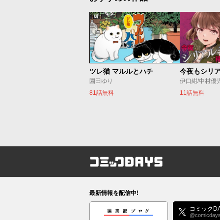
ツレ猫 マルルとハチ
園田ゆり
伊口紺/中村優
81話無料
11話無料
コミックDAYS
最新情報を配信中!
編集部ブログ
コミックDA
@comicday