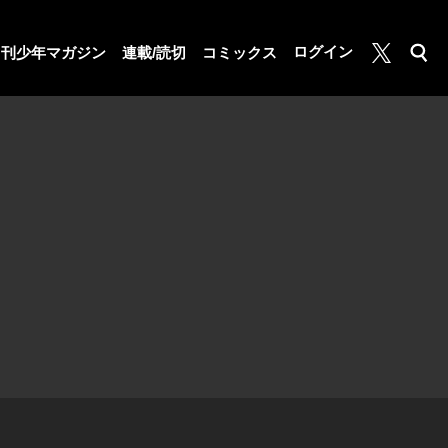
月マガ基地
ログイン
月刊少年マガジン
連載/読切
コミックス
検索
公式X