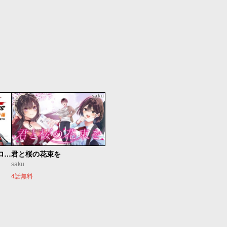
新仮面ライダーSPIRITS ロンリー仮面ライダー編
君と桜の花束を
saku
4話無料