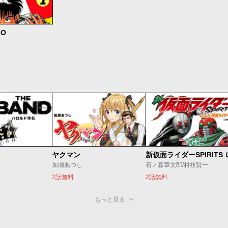
IO
ヤクマン
加瀬あつし
石ノ森章太郎/村枝賢一
2話無料
2話無料
もっと見る