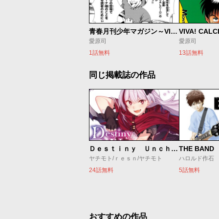
青春月刊少年マガジン～VIVA！FUMETTO～愛原司のサッカー漫画人生～～
VIVA! CALC
愛原司
愛原司
1話無料
13話無料
同じ掲載誌の作品
Ｄｅｓｔｉｎｙ Ｕｎｃｈａｉｎ Ｏｎｌｉｎｅ 吸血鬼少女となって、やがて『赤の魔王』と呼ばれるようになりました
THE BAND
ヤチモト/ｒｅｓｎ/ヤチモト
ハロルド作石
24話無料
5話無料
おすすめの作品