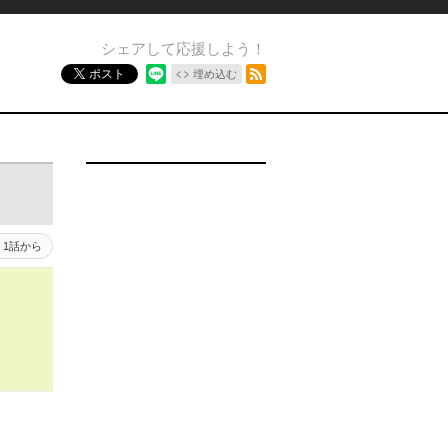
シェアして応援しよう！
RSSフィード
ポスト
埋め込む
1話から