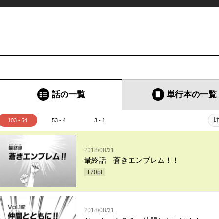
話の一覧
単行本
の一覧
103 - 54
53 - 4
3 - 1
2018/08/31
最終話 蒼きエンブレム！！
170
pt
2018/08/31