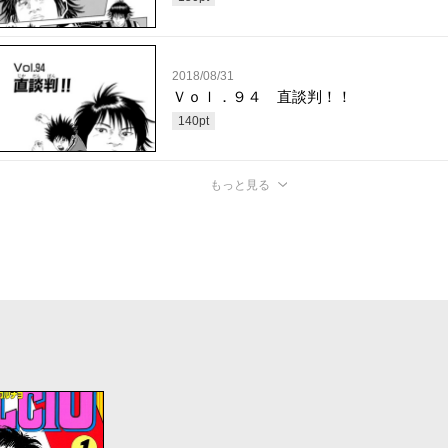
2018/08/31
Ｖｏｌ．９４ 直談判！！
140
pt
もっと見る