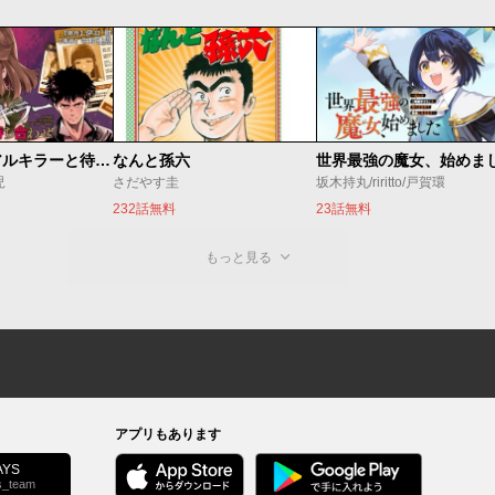
今夜もシリアルキラーと待ち合わせ
なんと孫六
児
さだやす圭
坂木持丸/riritto/戸賀環
232話無料
23話無料
もっと見る
アプリもあります
YS
s_team