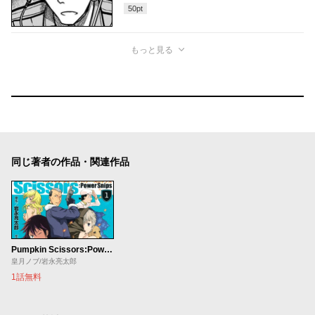
50
pt
もっと見る
同じ著者の作品・関連作品
Pumpkin Scissors:Power Snips
皇月ノブ/岩永亮太郎
1話無料