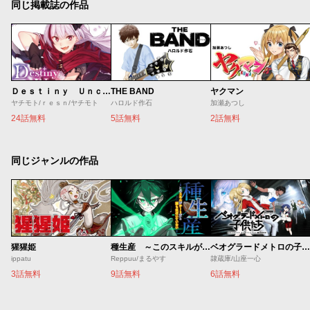
同じ掲載誌の作品
Ｄｅｓｔｉｎｙ Ｕｎｃｈａｉｎ Ｏｎｌｉｎｅ 吸血鬼少女となって、やがて『赤の魔王』と呼ばれるようになりました
THE BAND
ヤクマン
ヤチモト/ｒｅｓｎ/ヤチモト
ハロルド作石
加瀬あつし
24話無料
5話無料
2話無料
同じジャンルの作品
猩猩姫
種生産 ～このスキルがチートだとまだ誰も気付いていない～
ベオグラードメトロの子供たち
ippatu
Reppuu/まるやす
隷蔵庫/山座一心
3話無料
9話無料
6話無料