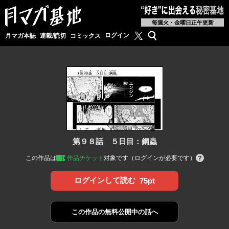
毎週火・金曜日正午更新
月マガ基地公式X
検索
ログイン
月マガ本誌
連載/読切
コミックス
第９８話 ５日目：鋼蟲
この作品は
作品チケット
対象です（ログインが必要です）
ログインして読む
75pt
この作品の
無料公開中の話へ