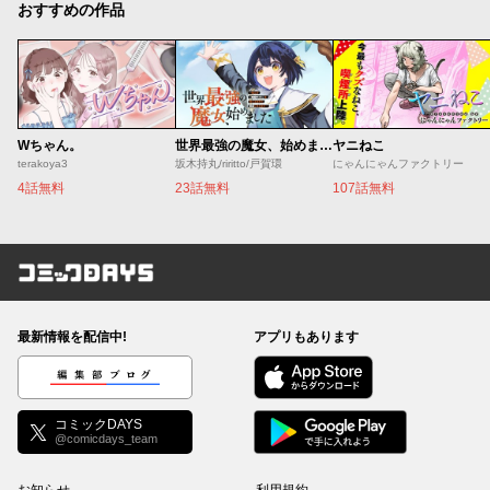
おすすめの作品
Wちゃん。
世界最強の魔女、始めました ～私だけ『攻略サイト』を見れる世界で自由に生きます～
ヤニねこ
terakoya3
坂木持丸/riritto/戸賀環
にゃんにゃんファクトリー
4話無料
23話無料
107話無料
コミックDAYS
最新情報を配信中!
アプリもあります
編集部ブログ
コミックDAYS
@comicdays_team