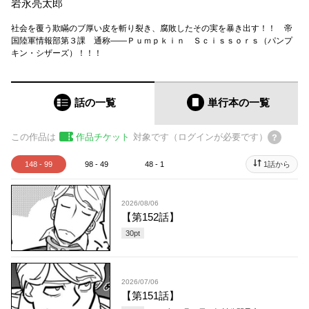
岩永亮太郎
社会を覆う欺瞞のブ厚い皮を斬り裂き、腐敗したその実を暴き出す！！ 帝
国陸軍情報部第３課 通称――Ｐｕｍｐｋｉｎ Ｓｃｉｓｓｏｒｓ（パンプ
キン・シザーズ）！！！
話の一覧
単行本
の一覧
この作品は
作品チケット
対象です（ログインが必要です）
148 - 99
98 - 49
48 - 1
1話から
2026/08/06
【第152話】
30
pt
2026/07/06
【第151話】