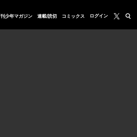
月マガ基地
ログイン
月刊少年マガジン
連載/読切
コミックス
検索
公式X