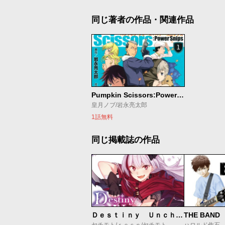
同じ著者の作品・関連作品
Pumpkin Scissors:Power Snips
皇月ノブ/岩永亮太郎
1話無料
同じ掲載誌の作品
Ｄｅｓｔｉｎｙ Ｕｎｃｈａｉｎ Ｏｎｌｉｎｅ 吸血鬼少女となって、やがて『赤の魔王』と呼ばれるようになりました
THE BAND