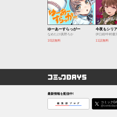
ゆーあーすらっがー
なめたけ/真野ろか
伊口紺/中村優
10話無料
11話無料
コミックDAYS
最新情報を配信中!
編集部ブログ
コミックDA
@comicday