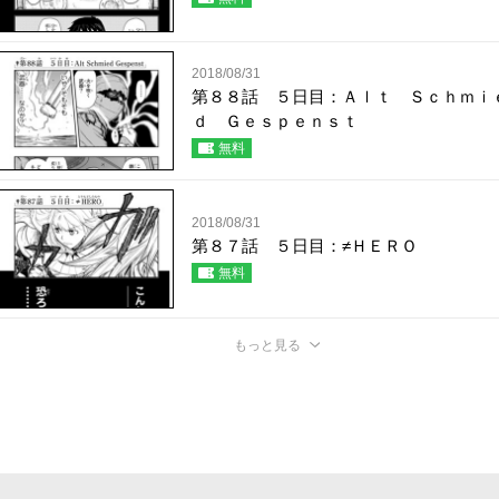
2018/08/31
第８８話 ５日目：Ａｌｔ Ｓｃｈｍｉ
ｄ Ｇｅｓｐｅｎｓｔ
無料
2018/08/31
第８７話 ５日目：≠ＨＥＲＯ
無料
もっと見る