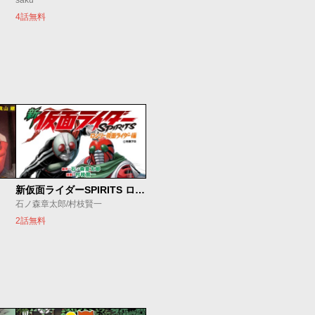
saku
4話無料
新仮面ライダーSPIRITS ロンリー仮面ライダー編
石ノ森章太郎/村枝賢一
2話無料