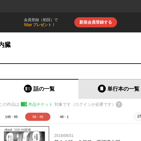
会員登録（初回）で
新規会員登録する
50pt プレゼント！
内臓
話の一覧
単行本
の一覧
この作品は
作品チケット
対象です（ログインが必要です）
148 - 99
98 - 49
48 - 1
2018/08/31