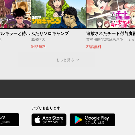
今夜もシリアルキラーと待ち合わせ
ふたりソロキャンプ
児
出端祐大
業務用餅/六志麻あさ/ｋｉｓ
64話無料
27話無料
もっと見る
アプリもあります
YS
s_team