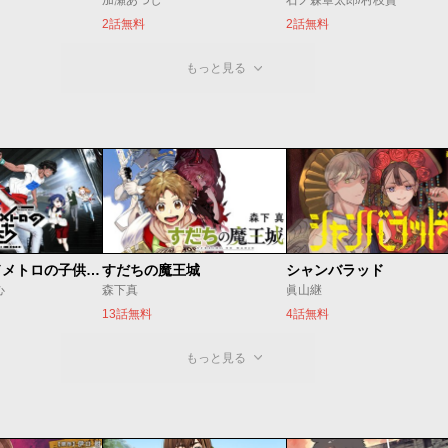
加瀬あつし
石ノ森章太郎/村枝賢一
2話無料
2話無料
もっと見る
ベオグラードメトロの子供たち
すだちの魔王城
シャンバラッド
心
森下真
眞山継
13話無料
4話無料
もっと見る