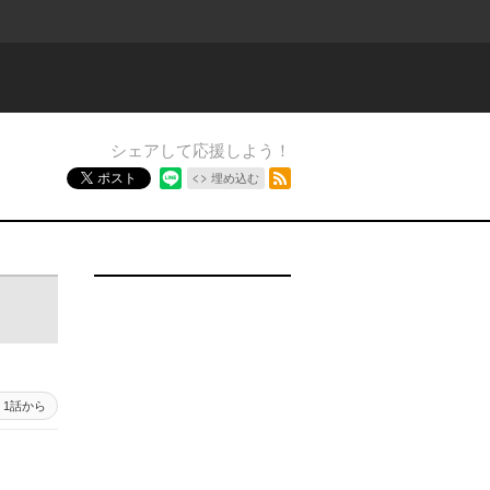
シェアして応援しよう！
RSSフィード
ポスト
埋め込む
1話から