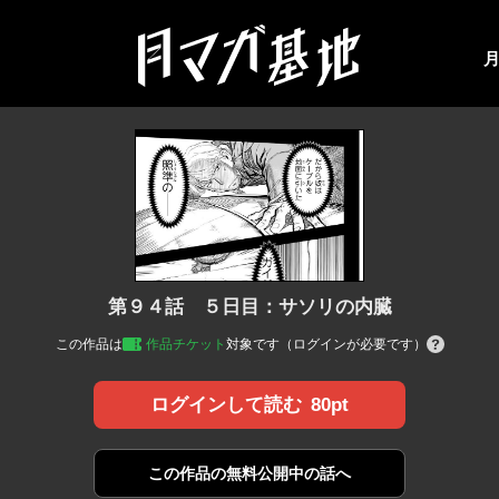
第９４話 ５日目：サソリの内臓
この作品は
作品チケット
対象です（ログインが必要です）
80pt
ログインして読む
この作品の
無料公開中の話へ