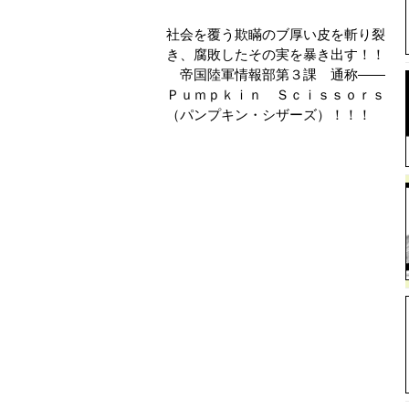
社会を覆う欺瞞のブ厚い皮を斬り裂
き、腐敗したその実を暴き出す！！
帝国陸軍情報部第３課 通称――
Ｐｕｍｐｋｉｎ Ｓｃｉｓｓｏｒｓ
（パンプキン・シザーズ）！！！