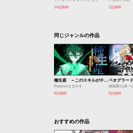
ヤチモト/ｒｅｓｎ/ヤチモト
ハロルド作石
24話無料
5話無料
同じジャンルの作品
種生産 ～このスキルがチートだとまだ誰も気付いていない～
Reppuu/まるやす
隷蔵庫/山座一
9話無料
6話無料
おすすめの作品