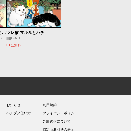
追放されたチート付与魔術師は気ままなセカンドライフを謳歌する。 ～俺は武器だけじゃなく、あらゆるものに『強化ポイント』を付与できるし、俺の意思でいつでも効果を解除できるけど、残った人たち大丈夫？～
ツレ猫 マルルとハチ
ｕｉ
園田ゆり
81話無料
お知らせ
利用規約
ヘルプ／使い方
プライバシーポリシー
外部送信について
特定商取引法の表示