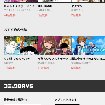
Ｄｅｓｔｉｎｙ Ｕｎｃｈａｉｎ Ｏｎｌｉｎｅ 吸血鬼少女となって、やがて『赤の魔王』と呼ばれるようになりました
THE BAND
ヤクマン
ヤチモト/ｒｅｓｎ/ヤチモト
ハロルド作石
加瀬あつし
24話無料
5話無料
2話無料
おすすめの作品
ツレ猫 マルルとハチ
今夜もシリアルキラーと待ち合わせ
魔法少女リリカルなのは EXCEEDS
園田ゆり
伊口紺/中村優児
都築真紀/川上修一
81話無料
11話無料
5話無料
コミックDAYS
最新情報を配信中!
アプリもあります