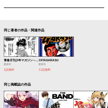
同じ著者の作品・関連作品
青春月刊少年マガジン～VIVA！FUMETTO～愛原司のサッカー漫画人生～～
YATAGARASU
愛原司
愛原司
1話無料
11話無料
同じ掲載誌の作品