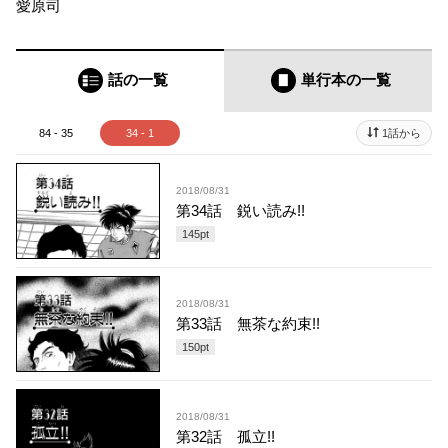
愛原司
話の一覧
単行本
の一覧
84 - 35
34 - 1
1話から
2018/08/31
第34話 鋭い読み!!
145
pt
2018/08/31
第33話 無茶な約束!!
150
pt
2018/08/31
第32話 孤立!!