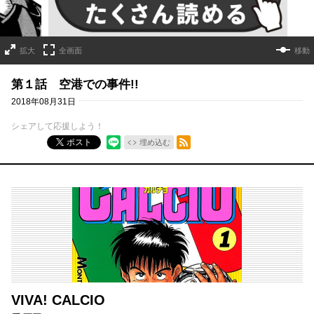
拡大
全画面
移動
第１話 空港での事件!!
2018年08月31日
シェアして応援しよう！
RSSフィード
ポスト
埋め込む
VIVA! CALCIO