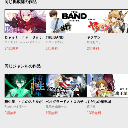
同じ掲載誌の作品
Ｄｅｓｔｉｎｙ Ｕｎｃｈａｉｎ Ｏｎｌｉｎｅ 吸血鬼少女となって、やがて『赤の魔王』と呼ばれるようになりました
THE BAND
ヤクマン
ヤチモト/ｒｅｓｎ/ヤチモト
ハロルド作石
加瀬あつし
24話無料
5話無料
2話無料
同じジャンルの作品
種生産 ～このスキルがチートだとまだ誰も気付いていない～
ベオグラードメトロの子供たち
すだちの魔王城
Reppuu/まるやす
隷蔵庫/山座一心
森下真
9話無料
6話無料
13話無料