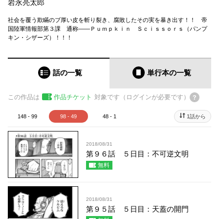
岩永亮太郎
社会を覆う欺瞞のブ厚い皮を斬り裂き、腐敗したその実を暴き出す！！ 帝
国陸軍情報部第３課 通称――Ｐｕｍｐｋｉｎ Ｓｃｉｓｓｏｒｓ（パンプ
キン・シザーズ）！！！
話の一覧
単行本
の一覧
この作品は
作品チケット
対象です（ログインが必要です）
148 - 99
98 - 49
48 - 1
1話から
2018/08/31
第９６話 ５日目：不可逆文明
無料
2018/08/31
第９５話 ５日目：天蓋の開門