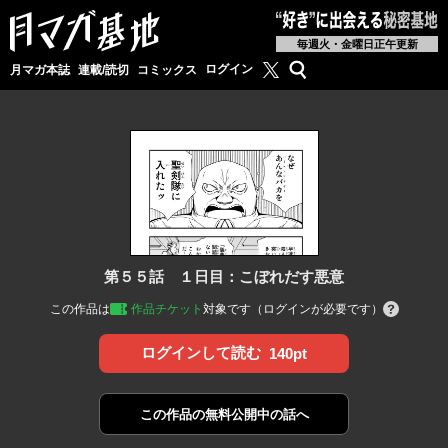
毎週火・金曜日正午更新
月マガ基地公式X
検索
ログイン
月マガ本誌
連載/読切
コミックス
第５５話 １日目：こぼれだす悪意
この作品は
作品チケット
対象です（ログインが必要です）
ログインして読む
140pt
この作品の
無料公開中の話へ