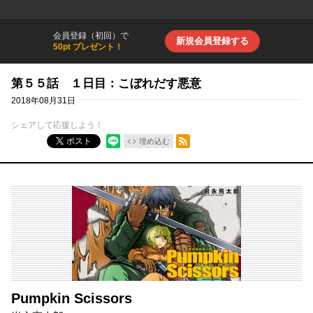
会員登録（初回）で
新規会員登録する
50pt プレゼント！
第５５話 １日目：こぼれだす悪意
2018年08月31日
シェアして応援しよう！
RSSフィード
ポスト
埋め込む
Pumpkin Scissors