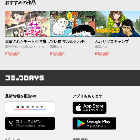
おすすめの作品
追放されたチート付与魔術師は気ままなセカンドライフを謳歌する。 ～俺は武器だけじゃなく、あらゆるものに『強化ポイント』を付与できるし、俺の意思でいつでも効果を解除できるけど、残った人たち大丈夫？～
ツレ猫 マルルとハチ
ふたりソロキャンプ
業務用餅/六志麻あさ/ｋｉｓｕｉ
園田ゆり
出端祐大
27話無料
81話無料
64話無料
コミックDAYS
最新情報を配信中!
アプリもあります
編集部ブログ
コミックDAYS
@comicdays_team