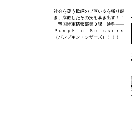
社会を覆う欺瞞のブ厚い皮を斬り裂
き、腐敗したその実を暴き出す！！
帝国陸軍情報部第３課 通称――
Ｐｕｍｐｋｉｎ Ｓｃｉｓｓｏｒｓ
（パンプキン・シザーズ）！！！