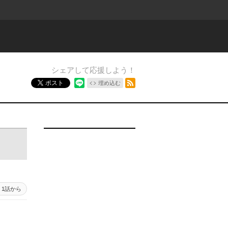
シェアして応援しよう！
RSSフィード
ポスト
埋め込む
1話から