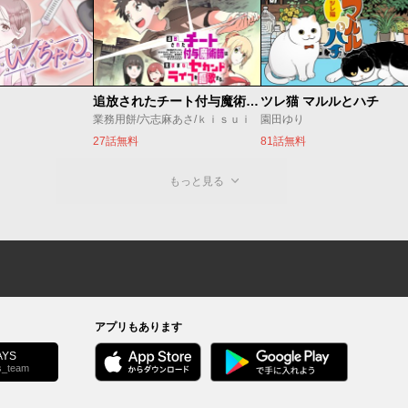
追放されたチート付与魔術師は気ままなセカンドライフを謳歌する。 ～俺は武器だけじゃなく、あらゆるものに『強化ポイント』を付与できるし、俺の意思でいつでも効果を解除できるけど、残った人たち大丈夫？～
ツレ猫 マルルとハチ
業務用餅/六志麻あさ/ｋｉｓｕｉ
園田ゆり
27話無料
81話無料
もっと見る
アプリもあります
YS
s_team