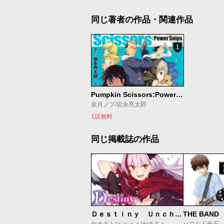
同じ著者の作品・関連作品
Pumpkin Scissors:Power Snips
皇月ノブ/岩永亮太郎
1話無料
同じ掲載誌の作品
Ｄｅｓｔｉｎｙ Ｕｎｃｈａｉｎ Ｏｎｌｉｎｅ 吸血鬼少女となって、やがて『赤の魔王』と呼ばれるようになりました
THE BAND