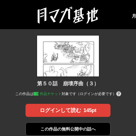
第５０話 崩壊序曲（３）
この作品は
作品チケット
対象です（ログインが必要です）
145pt
ログインして読む
この作品の
無料公開中の話へ