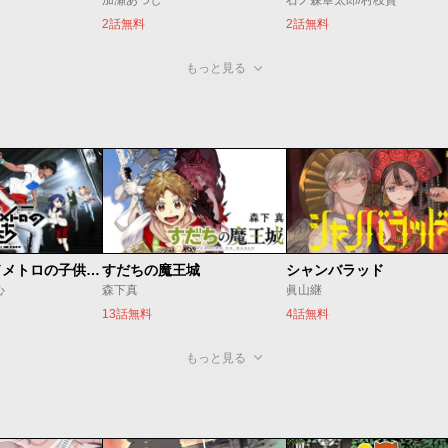
加瀬あつし
石ノ森章太郎/村枝賢一
2話無料
2話無料
もっと見る
ベオグラードメトロの子供たち
すだちの魔王城
シャンバラッド
心
森下真
眞山継
13話無料
4話無料
もっと見る