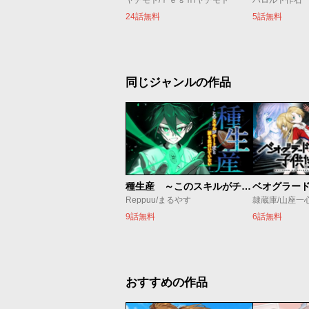
ヤチモト/ｒｅｓｎ/ヤチモト
ハロルド作石
24話無料
5話無料
同じジャンルの作品
種生産 ～このスキルがチートだとまだ誰も気付いていない～
Reppuu/まるやす
隷蔵庫/山座一
9話無料
6話無料
おすすめの作品