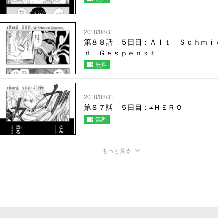
2018/08/31
第８８話 ５日目：Ａｌｔ Ｓｃｈｍｉ
ｄ Ｇｅｓｐｅｎｓｔ
無料
2018/08/31
第８７話 ５日目：≠ＨＥＲＯ
無料
もっと見る