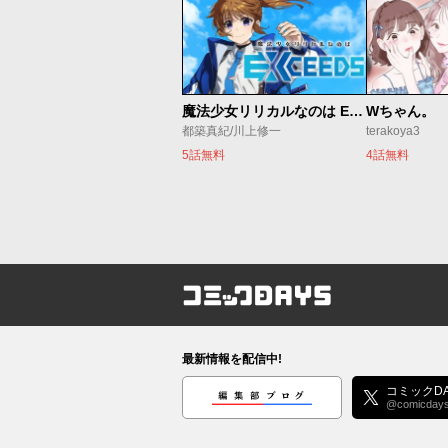
魔法少女リリカルなのは EXCEEDS
Wちゃん。
都築真紀/川上修一
terakoya3
5話無料
4話無料
コミックDAYS
最新情報を配信中!
編集部ブログ
コミックDA
@comicday