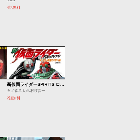
saku
4話無料
新仮面ライダーSPIRITS ロンリー仮面ライダー編
石ノ森章太郎/村枝賢一
2話無料