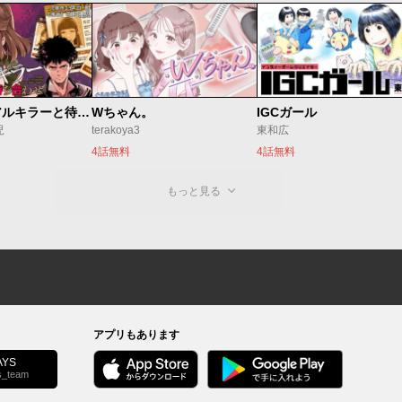
今夜もシリアルキラーと待ち合わせ
Wちゃん。
IGCガール
児
terakoya3
東和広
4話無料
4話無料
もっと見る
アプリもあります
YS
s_team