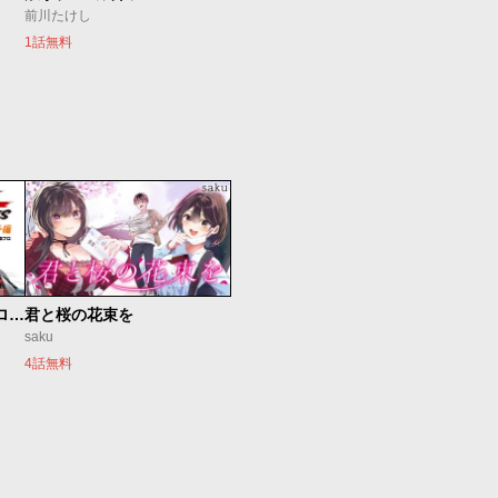
前川たけし
1話無料
新仮面ライダーSPIRITS ロンリー仮面ライダー編
君と桜の花束を
saku
4話無料