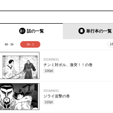
話の一覧
単行本
の一覧
88 - 39
38 - 1
2018/08/31
チンミ対ボル、激突！！の巻
100
pt
2018/08/31
ジライ追撃の巻
115
pt