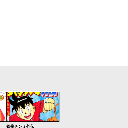
鉄拳チンミ外伝