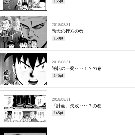
155
pt
2018/08/31
執念の行方の巻
150
pt
2018/08/31
逆転の一発‥‥！？の巻
145
pt
2018/08/31
「計画」失敗‥‥？の巻
145
pt