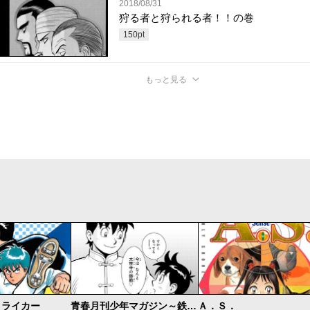
2018/08/31
狩る者と狩られる者！！の巻
150
pt
もっと見る
トライカー
青春月刊少年マガジン～鉄拳チンミ誕生秘話～
Ａ．Ｓ．