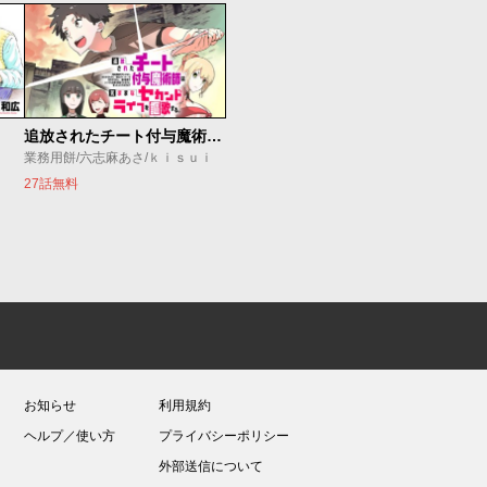
追放されたチート付与魔術師は気ままなセカンドライフを謳歌する。 ～俺は武器だけじゃなく、あらゆるものに『強化ポイント』を付与できるし、俺の意思でいつでも効果を解除できるけど、残った人たち大丈夫？～
業務用餅/六志麻あさ/ｋｉｓｕｉ
27話無料
お知らせ
利用規約
ヘルプ／使い方
プライバシーポリシー
外部送信について