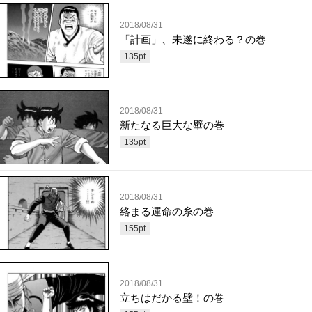
2018/08/31
「計画」、未遂に終わる？の巻
135
pt
2018/08/31
新たなる巨大な壁の巻
135
pt
2018/08/31
絡まる運命の糸の巻
155
pt
2018/08/31
立ちはだかる壁！の巻