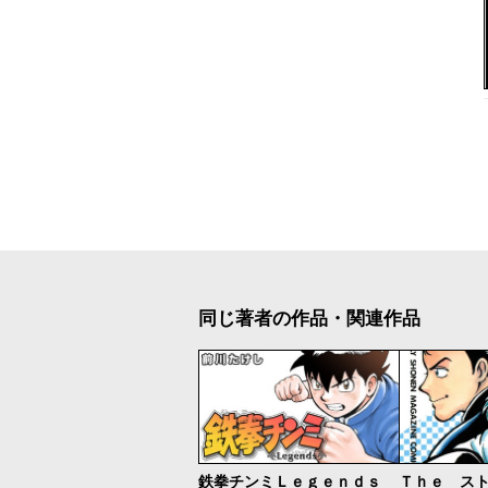
同じ著者の作品・関連作品
鉄拳チンミＬｅｇｅｎｄｓ
Ｔｈｅ ス