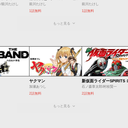
/前川たけし
前川たけし
前川たけし
1話無料
1話無料
もっと見る
ヤクマン
加瀬あつし
石ノ森章太郎/村枝賢一
2話無料
2話無料
もっと見る