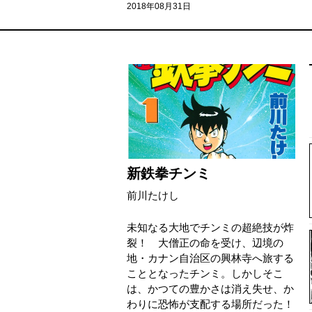
2018年08月31日
新鉄拳チンミ
前川たけし
未知なる大地でチンミの超絶技が炸
裂！ 大僧正の命を受け、辺境の
地・カナン自治区の興林寺へ旅する
こととなったチンミ。しかしそこ
は、かつての豊かさは消え失せ、か
わりに恐怖が支配する場所だった！