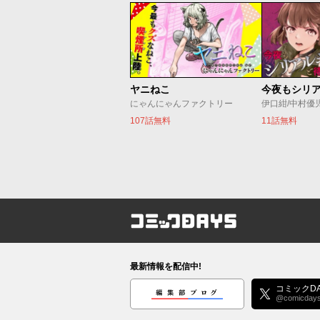
ヤニねこ
にゃんにゃんファクトリー
伊口紺/中村優
107話無料
11話無料
コミックDAYS
最新情報を配信中!
編集部ブログ
コミックDA
@comicday