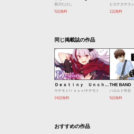
前川たけし
ヒロナカヤスシ
5話無料
1話無料
同じ掲載誌の作品
Ｄｅｓｔｉｎｙ Ｕｎｃｈａｉｎ Ｏｎｌｉｎｅ 吸血鬼少女となって、やがて『赤の魔王』と呼ばれるようになりました
THE BAND
ヤチモト/ｒｅｓｎ/ヤチモト
ハロルド作石
24話無料
5話無料
おすすめの作品