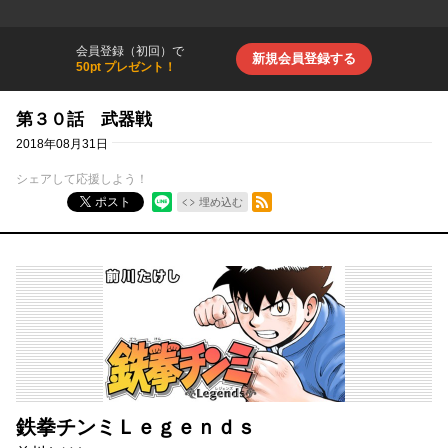
会員登録（初回）で
新規会員登録する
50pt プレゼント！
第３０話 武器戦
2018年08月31日
シェアして応援しよう！
RSSフィード
ポスト
埋め込む
鉄拳チンミＬｅｇｅｎｄｓ