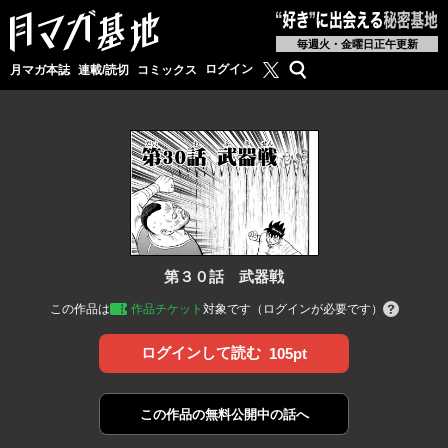
毎週火・金曜日正午更新
月マガ基地公式X
検索
ログイン
月マガ本誌
連載/読切
コミックス
第３０話 武器戦
この作品は
作品チケット
対象です（ログインが必要です）
ログインして読む
105pt
この作品の
無料公開中の話へ