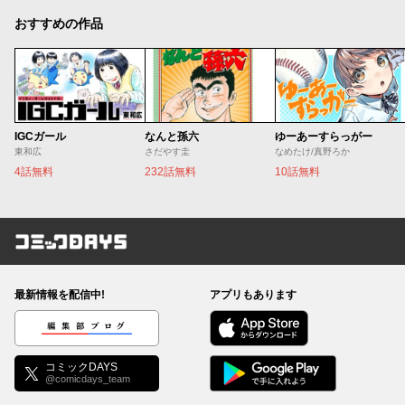
おすすめの作品
IGCガール
なんと孫六
ゆーあーすらっがー
東和広
さだやす圭
なめたけ/真野ろか
4話無料
232話無料
10話無料
コミックDAYS
最新情報を配信中!
アプリもあります
編集部ブログ
コミックDAYS
@comicdays_team