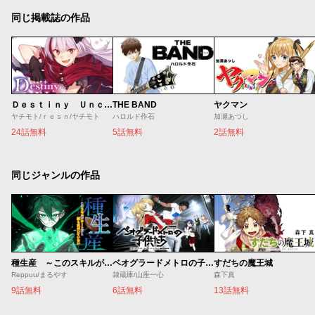
同じ掲載誌の作品
Ｄｅｓｔｉｎｙ Ｕｎｃｈａｉｎ Ｏｎｌｉｎｅ 吸血鬼少女となって、やがて『赤の魔王』と呼ばれるようになりました
THE BAND
ヤクマン
ヤチモト/ｒｅｓｎ/ヤチモト
ハロルド作石
加瀬あつし
24話無料
5話無料
2話無料
同じジャンルの作品
種生産 ～このスキルがチートだとまだ誰も気付いていない～
ベオグラードメトロの子供たち
すだちの魔王城
Reppuu/まるやす
隷蔵庫/山座一心
森下真
9話無料
6話無料
13話無料