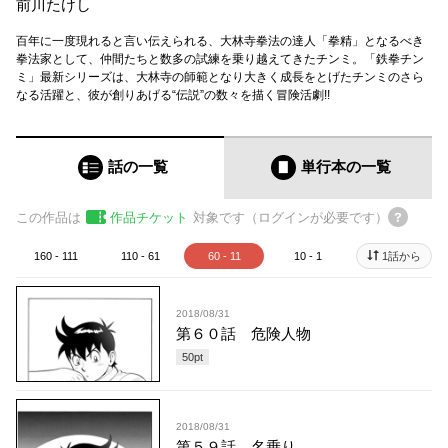
前川たけし
百年に一度現れると言い伝えられる、大林寺拳法の達人「拳精」となるべき
拳法家として、仲間たちと数多の試練を乗り越えてきたチンミ。「鉄拳チン
ミ」最新シリーズは、大林寺の師範となり大きく成長をとげたチンミのさら
なる活躍と、彼が創りあげる“伝説”の数々を描く冒険活劇!!
話の一覧
単行本
の一覧
この作品は
作品チケット
対象です（ログインが必要です）
160 - 111
110 - 61
60 - 11
10 - 1
1話から
2018/08/31
第６０話 危険人物
50
pt
2018/08/31
第５９話 名乗り