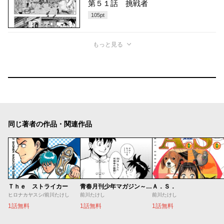
第５１話 挑戦者
105
pt
もっと見る
同じ著者の作品・関連作品
Ｔｈｅ ストライカー
青春月刊少年マガジン～鉄拳チンミ誕生秘話～
Ａ．Ｓ．
ヒロナカヤスシ/前川たけし
前川たけし
前川たけし
1話無料
1話無料
1話無料