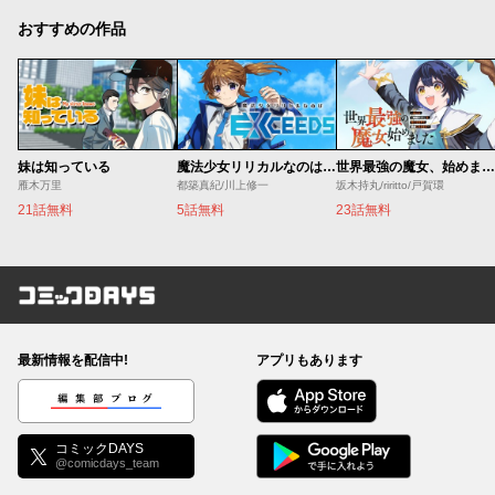
おすすめの作品
妹は知っている
魔法少女リリカルなのは EXCEEDS
世界最強の魔女、始めました ～私だけ『攻略サイト』を見れる世界で自由に生きます～
雁木万里
都築真紀/川上修一
坂木持丸/riritto/戸賀環
21話無料
5話無料
23話無料
コミックDAYS
最新情報を配信中!
アプリもあります
編集部ブログ
コミックDAYS
@comicdays_team