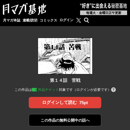
毎週火・金曜日正午更新
月マガ基地公式X
検索
ログイン
月マガ本誌
連載/読切
コミックス
第１４話 苦戦
この作品は
作品チケット
対象です（ログインが必要です）
ログインして読む
75pt
この作品の
無料公開中の話へ