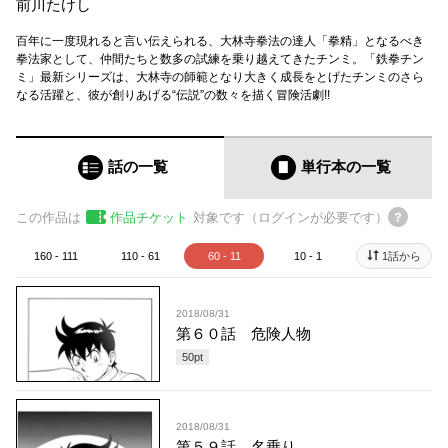
前川たけし
百年に一度現れると言い伝えられる、大林寺拳法の達人「拳精」となるべき
拳法家として、仲間たちと数多の試練を乗り越えてきたチンミ。「鉄拳チン
ミ」最新シリーズは、大林寺の師範となり大きく成長をとげたチンミのさら
なる活躍と、彼が創りあげる“伝説”の数々を描く冒険活劇!!
話の一覧
単行本
の一覧
この作品は
作品チケット
対象です（ログインが必要です）
160 - 111
110 - 61
60 - 11
10 - 1
1話から
2018/08/31
第６０話 危険人物
50
pt
2018/08/31
第５９話 名乗り