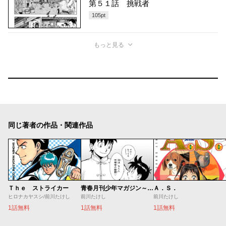
第５１話 挑戦者
105
pt
もっと見る
同じ著者の作品・関連作品
Ｔｈｅ ストライカー
青春月刊少年マガジン～鉄拳チンミ誕生秘話～
Ａ．Ｓ．
ヒロナカヤスシ/前川たけし
前川たけし
前川たけし
1話無料
1話無料
1話無料