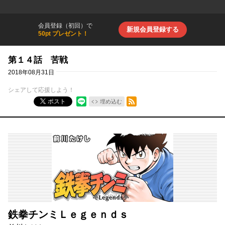
会員登録（初回）で
新規会員登録する
50pt プレゼント！
第１４話 苦戦
2018年08月31日
シェアして応援しよう！
RSSフィード
ポスト
埋め込む
鉄拳チンミＬｅｇｅｎｄｓ