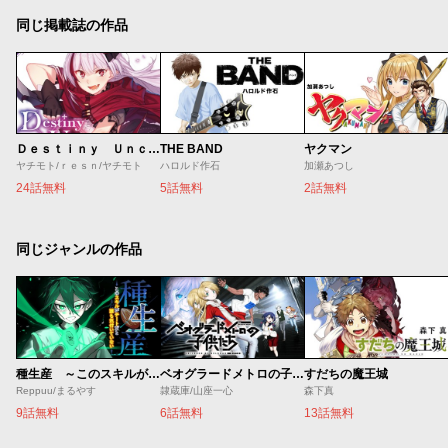
同じ掲載誌の作品
Ｄｅｓｔｉｎｙ Ｕｎｃｈａｉｎ Ｏｎｌｉｎｅ 吸血鬼少女となって、やがて『赤の魔王』と呼ばれるようになりました
THE BAND
ヤクマン
ヤチモト/ｒｅｓｎ/ヤチモト
ハロルド作石
加瀬あつし
24話無料
5話無料
2話無料
同じジャンルの作品
種生産 ～このスキルがチートだとまだ誰も気付いていない～
ベオグラードメトロの子供たち
すだちの魔王城
Reppuu/まるやす
隷蔵庫/山座一心
森下真
9話無料
6話無料
13話無料