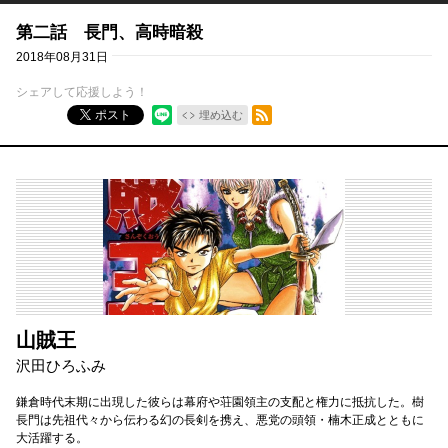
第二話 長門、高時暗殺
2018年08月31日
シェアして応援しよう！
RSSフィード
ポスト
埋め込む
山賊王
沢田ひろふみ
鎌倉時代末期に出現した彼らは幕府や荘園領主の支配と権力に抵抗した。樹
長門は先祖代々から伝わる幻の長剣を携え、悪党の頭領・楠木正成とともに
大活躍する。