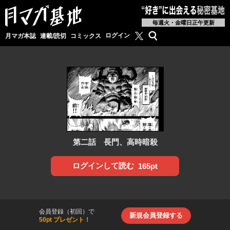
毎週火・金曜日正午更新
月マガ基地公式X
検索
ログイン
月マガ本誌
連載/読切
コミックス
第二話 長門、高時暗殺
ログインして読む
165pt
会員登録（初回）で
新規会員登録する
50pt プレゼント！