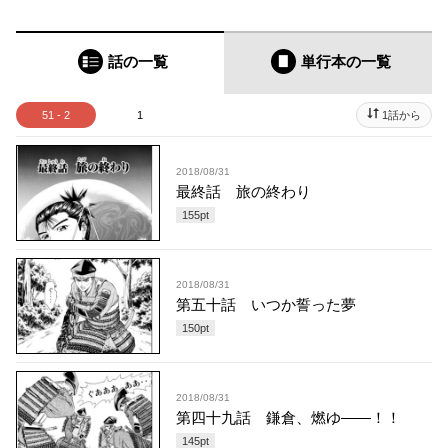
話の一覧
単行本
の一覧
51 - 2
1
1話から
2018/08/31
最終話 旅の終わり
155
pt
2018/08/31
第五十話 いつか誓った夢
150
pt
2018/08/31
第四十九話 鎌倉、燃ゆ――！！
145
pt