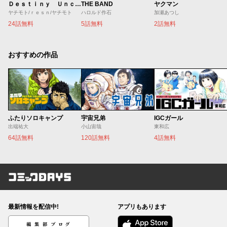
Ｄｅｓｔｉｎｙ Ｕｎｃｈａｉｎ Ｏｎｌｉｎｅ 吸血鬼少女となって、やがて『赤の魔王』と呼ばれるようになりました
THE BAND
ヤクマン
ヤチモト/ｒｅｓｎ/ヤチモト
ハロルド作石
加瀬あつし
24話無料
5話無料
2話無料
おすすめの作品
ふたりソロキャンプ
宇宙兄弟
IGCガール
出端祐大
小山宙哉
東和広
64話無料
120話無料
4話無料
コミックDAYS
最新情報を配信中!
アプリもあります
編集部ブログ