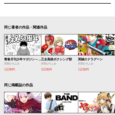
同じ著者の作品・関連作品
青春月刊少年マガジン～沢田ひろふみの捨てる誌あれば拾う誌あり～
乙女高校ボクシング部
冥銭のドラグーン
沢田ひろふみ
沢田ひろふみ
沢田ひろふみ
1話無料
2話無料
1話無料
同じ掲載誌の作品