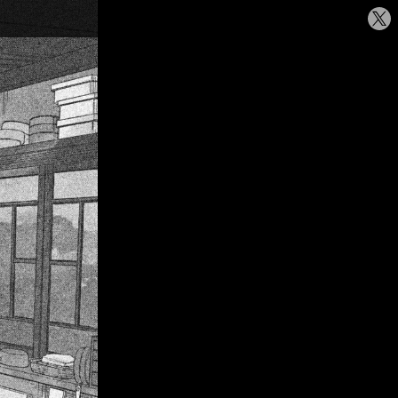
シ
ェ
ア
す
る