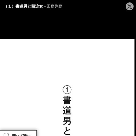
シ
（１）書道男と競泳女
田島列島
ェ
ア
す
る