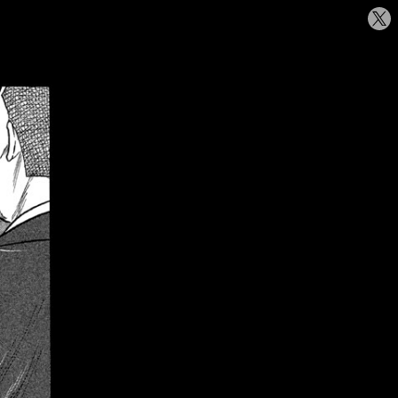
シ
ェ
ア
す
る