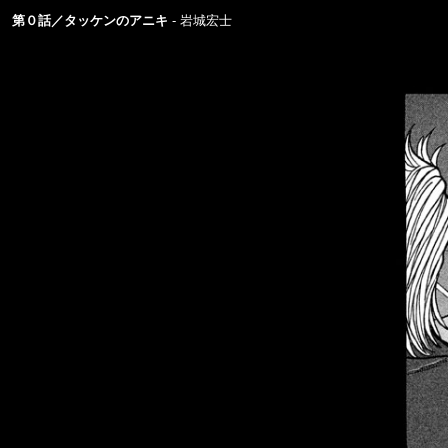
第０話／タッケンのアニキ
岩城宏士