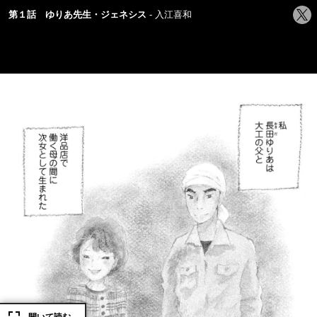
シ
第１話 ゆりあ先生・ジェネシス
入江喜和
ェ
ア
す
る