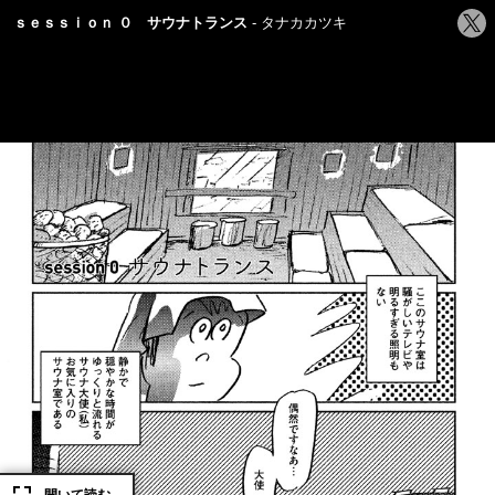
シ
ｓｅｓｓｉｏｎ ０ サウナトランス
タナカカツキ
ェ
ア
す
る