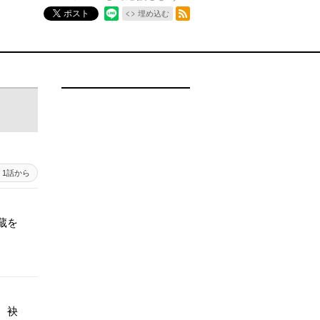
RSSフィード
ポスト
埋め込む
1話から
蔵を
 袂