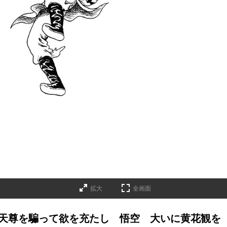
拡大
全画面
 天尊を騙って欲を充たし 悟空 大いに黄花観を