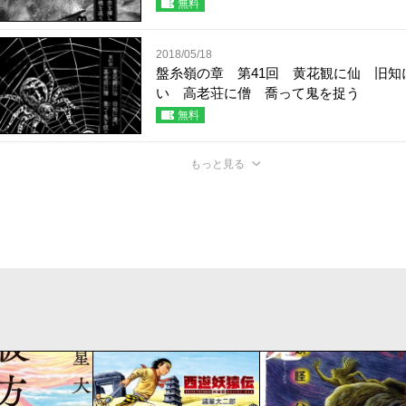
無料
2018/05/18
盤糸嶺の章 第41回 黄花観に仙 旧知
い 高老荘に僧 喬って鬼を捉う
無料
もっと見る