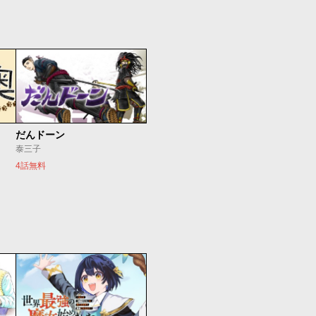
だんドーン
泰三子
4話無料