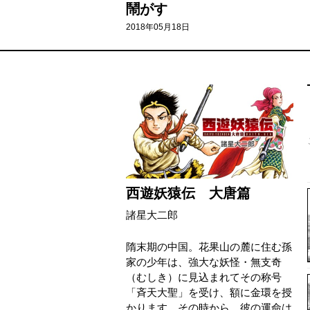
鬧がす
2018年05月18日
西遊妖猿伝 大唐篇
諸星大二郎
隋末期の中国。花果山の麓に住む孫
家の少年は、強大な妖怪・無支奇
（むしき）に見込まれてその称号
「斉天大聖」を受け、額に金環を授
かります。その時から、彼の運命は