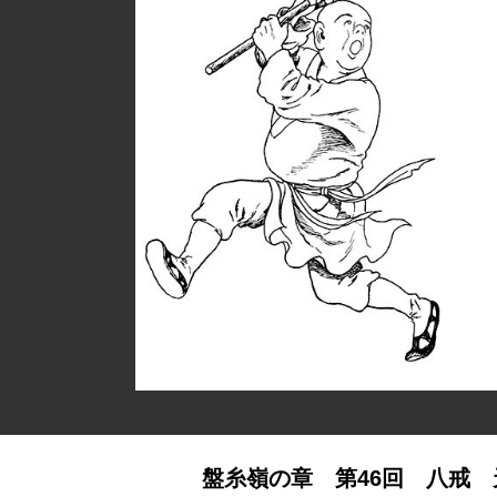
盤糸嶺の章 第46回 八戒