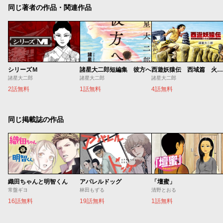
同じ著者の作品・関連作品
シリーズＭ
諸星大二郎短編集 彼方へ
西遊妖猿伝 西域篇 火焔山の章
諸星大二郎
諸星大二郎
諸星大二郎
2話無料
1話無料
4話無料
同じ掲載誌の作品
織田ちゃんと明智くん
アパレルドッグ
「壇蜜」
常盤ギヨ
林田もずる
清野とおる
16話無料
19話無料
1話無料