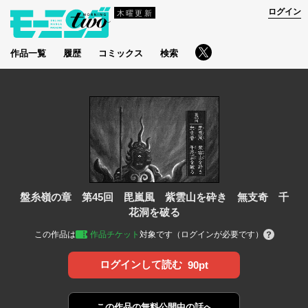
ログイン
木曜更新
作品一覧
履歴
コミックス
検索
盤糸嶺の章 第45回 毘嵐風 紫雲山を砕き 無支奇 千
花洞を破る
この作品は
作品チケット
対象です（ログインが必要です）
ログインして読む
90pt
この作品の
無料公開中の話へ