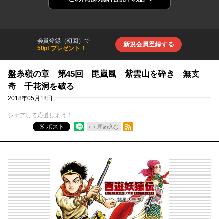
会員登録（初回）で
新規会員登録する
50pt プレゼント！
盤糸嶺の章 第45回 毘嵐風 紫雲山を砕き 無支
奇 千花洞を破る
2018年05月18日
シェアして応援しよう！
RSSフィード
ポスト
埋め込む