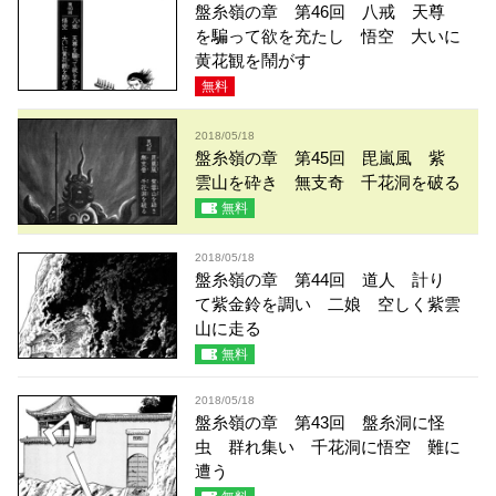
盤糸嶺の章 第46回 八戒 天尊
を騙って欲を充たし 悟空 大いに
黄花観を鬧がす
無料
2018/05/18
盤糸嶺の章 第45回 毘嵐風 紫
雲山を砕き 無支奇 千花洞を破る
無料
2018/05/18
盤糸嶺の章 第44回 道人 計り
て紫金鈴を調い 二娘 空しく紫雲
山に走る
無料
2018/05/18
盤糸嶺の章 第43回 盤糸洞に怪
虫 群れ集い 千花洞に悟空 難に
遭う