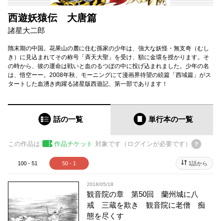
西遊妖猿伝 大唐篇
諸星大二郎
隋末期の中国。花果山の麓に住む孫家の少年は、強大な妖怪・無支奇（むし
き）に見込まれてその称号「斉天大聖」を受け、額に金環を授かります。そ
の時から、彼の運命は戦いと血のるつぼの中に投げ込まれました。少年の名
は、悟空ーー。2008年秋、モーニングにて漫画界待望の続篇「西域篇」がス
タートした血湧き肉躍る諸星版西遊記、第一部であります！
話の一覧
単行本
の一覧
この作品は
作品チケット
対象です（ログインが必要です）
100 - 51
50 - 1
1話から
2018/05/18
観音院の章 第50回 蘭州城に八
戒 三蔵を欺き 観音院に老僧 痴
態を尽くす