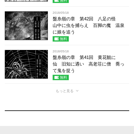
無料
2018/05/18
盤糸嶺の章 第42回 八足の怪
山中に虫を捕らえ 百脚の魔 温泉
に娘を追う
無料
2018/05/18
盤糸嶺の章 第41回 黄花観に
仙 旧知に遇い 高老荘に僧 喬っ
て鬼を捉う
無料
もっと見る