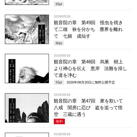
65
pt
2018/05/18
観音院の章 第49回 怪虫を焼き
て二雄 袂を分かち 塵界を離れ
て 七娘 成仙す
80
pt
2018/05/18
観音院の章 第48回 烏巣 樹上
より禅心を伝え 恵岸 法難を排し
て道を浄む
55
pt
2026年08月20日
に無料公開予定
2018/05/18
観音院の章 第47回 衆を欺いて
八戒 閨房に忍び 盗を追って悟
空 三蔵に遇う
無料
2018/05/18