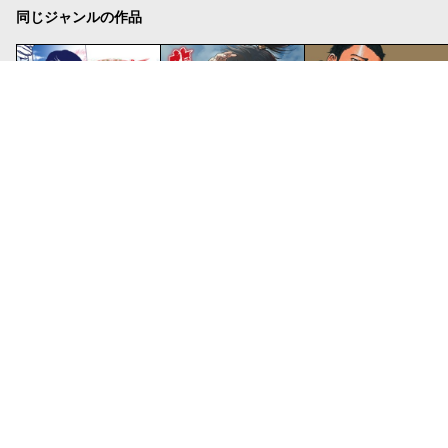
同じジャンルの作品
知るほど なるほど 日本すごい人伝
龍狼伝 王霸立国編
望郷太郎
さがわゆめこ/時園眞実
山原義人
山田芳裕
4話無料
2話無料
26話無料
おすすめの作品
追放されたチート付与魔術師は気ままなセカンドライフを謳歌する。 ～俺は武器だけじゃなく、あらゆるものに『強化ポイント』を付与できるし、俺の意思でいつでも効果を解除できるけど、残った人たち大丈夫？～
なんと孫六
ふたりソロキャンプ
業務用餅/六志麻あさ/ｋｉｓｕｉ
さだやす圭
出端祐大
27話無料
232話無料
64話無料