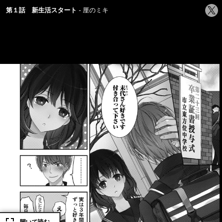
シ
第１話 新生活スタート
厘のミキ
ェ
ア
す
る