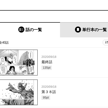
話の一覧
単行本
の一覧
全40話
2020/09/18
最終話
135
pt
2020/09/18
第３８話
95
pt