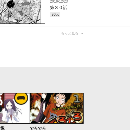
2019/12/23
第３０話
90
pt
もっと見る
攻隊
でろでろ