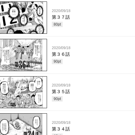
2020/09/18
第３７話
80
pt
2020/09/18
第３６話
90
pt
2020/09/18
第３５話
90
pt
2020/09/18
第３４話