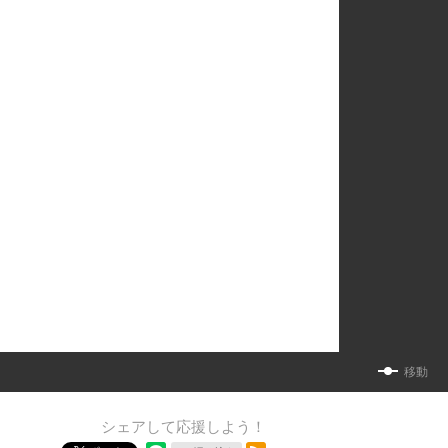
移動
シェアして応援しよう！
RSSフィード