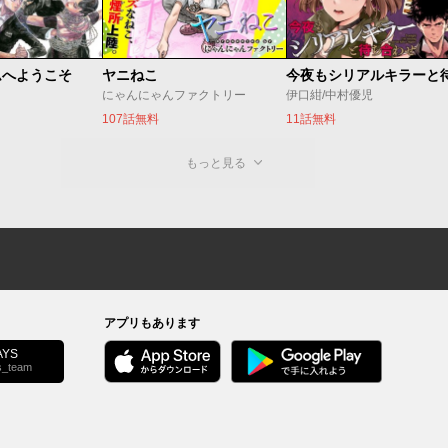
ムへようこそ
ヤニねこ
にゃんにゃんファクトリー
伊口紺/中村優児
107話無料
11話無料
もっと見る
アプリもあります
YS
s_team