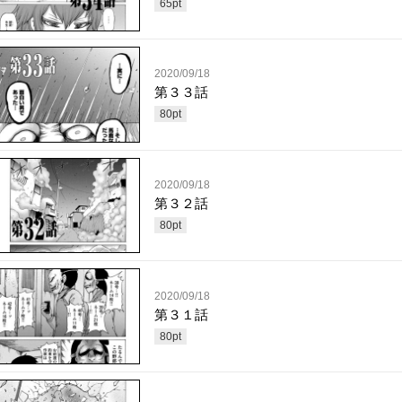
65
pt
2020/09/18
第３３話
80
pt
2020/09/18
第３２話
80
pt
2020/09/18
第３１話
80
pt