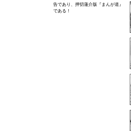
告であり、押切蓮介版『まんが道』
である！