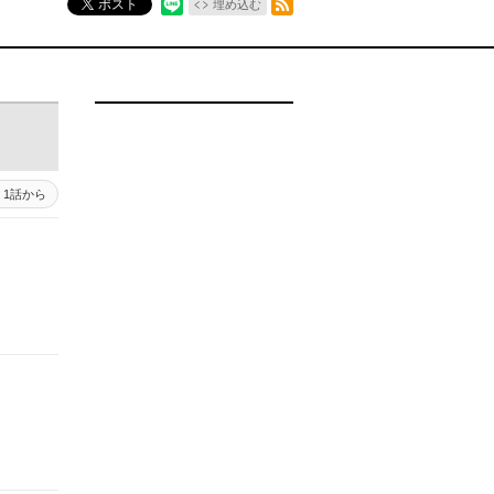
ポスト
埋め込む
1話から