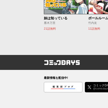
妹は知っている
ボールルー
雁木万里
竹内友
21話無料
11話無料
コミックDAYS
最新情報を配信中!
編集部ブログ
コミックDA
@comicday