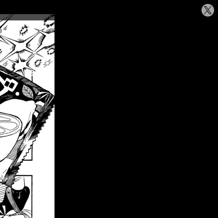
シ
ェ
ア
す
る